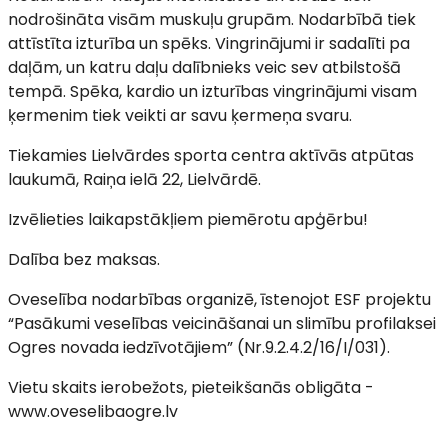
nodrošināta visām muskuļu grupām. Nodarbībā tiek
attīstīta izturība un spēks. Vingrinājumi ir sadalīti pa
daļām, un katru daļu dalībnieks veic sev atbilstošā
tempā. Spēka, kardio un izturības vingrinājumi visam
ķermenim tiek veikti ar savu ķermeņa svaru.
Tiekamies Lielvārdes sporta centra aktīvās atpūtas
laukumā, Raiņa ielā 22, Lielvārdē.
Izvēlieties laikapstākļiem piemērotu apģērbu!
Dalība bez maksas.
Oveselība nodarbības organizē, īstenojot ESF projektu
“Pasākumi veselības veicināšanai un slimību profilaksei
Ogres novada iedzīvotājiem” (Nr.9.2.4.2/16/I/031).
Vietu skaits ierobežots, pieteikšanās obligāta -
www.oveselibaogre.lv