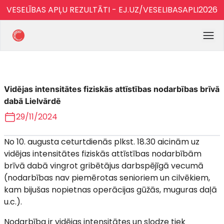
VESELĪBAS APĻU REZULTĀTI - EJ.UZ/VESELIBASAPLI2026
Vidējas intensitātes fiziskās attīstības nodarbības brīvā
dabā Lielvārdē
29/11/2024
No 10. augusta ceturtdienās plkst. 18.30 aicinām uz
vidējas intensitātes fiziskās attīstības nodarbībām
brīvā dabā vingrot gribētājus darbspējīgā vecumā
(nodarbības nav piemērotas senioriem un cilvēkiem,
kam bijušas nopietnas operācijas gūžās, muguras daļā
u.c.).
Nodarbība ir vidējas intensitātes un slodze tiek