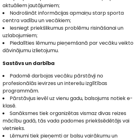
aktuāliem jautājumiem;
Nodrošināt informācijas apmaiņu starp sporta
centra vadību un vecākiem;
Iesniegt priekšlikumus problēmu risināšanai un
uzlabojumiem;
Piedalīties lēmumu pieņemšanā par vecāku veikto
dāvinājumu izlietojumu.
Sastāvs un darbība
Padomē darbojas vecāku pārstāvji no
profesionālās ievirzes un interešu izglītības
programmām.
Pārstāvjus ievēl uz vienu gadu, balsojums notiek e-
klasē.
Sanāksmes tiek organizētas vismaz divas reizes
mācību gadā, tās vada padomes priekšsēdētājs vai
vietnieks.
Lēmumi tiek pieņemti ar balsu vairākumu un