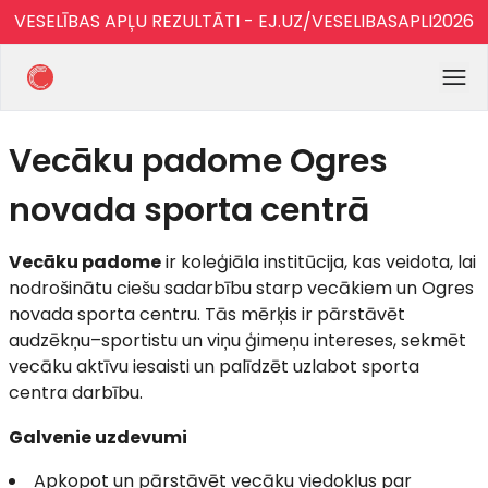
VESELĪBAS APĻU REZULTĀTI - EJ.UZ/VESELIBASAPLI2026
Vecāku padome Ogres
novada sporta centrā
Vecāku padome
ir koleģiāla institūcija, kas veidota, lai
nodrošinātu ciešu sadarbību starp vecākiem un Ogres
novada sporta centru. Tās mērķis ir pārstāvēt
audzēkņu–sportistu un viņu ģimeņu intereses, sekmēt
vecāku aktīvu iesaisti un palīdzēt uzlabot sporta
centra darbību.
Galvenie uzdevumi
Apkopot un pārstāvēt vecāku viedokļus par