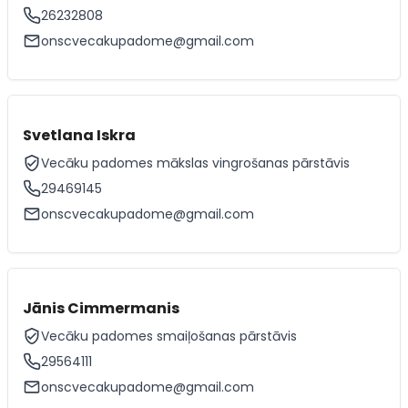
26232808
onscvecakupadome@gmail.com
Svetlana Iskra
Vecāku padomes mākslas vingrošanas pārstāvis
29469145
onscvecakupadome@gmail.com
Jānis Cimmermanis
Vecāku padomes smaiļošanas pārstāvis
29564111
onscvecakupadome@gmail.com