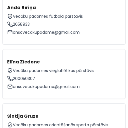
Anda Bīriņa
Vecāku padomes futbola pārstāvis
2658933
onscvecakupadome@gmail.com
Elīna Ziedone
Vecāku padomes vieglatlētikas pārstāvis
200050307
onscvecakupadome@gmail.com
Sintija Gruze
Vecāku padomes orientēšanās sporta pārstāvis