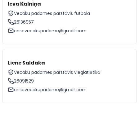
Ieva Kalniņa
Vecāku padomes pārstāvis futbolā
26136957
onscvecakupadome@gmail.com
Liene Saldaka
Vecāku padomes pārstāvis vieglatlētikā
26091529
onscvecakupadome@gmail.com