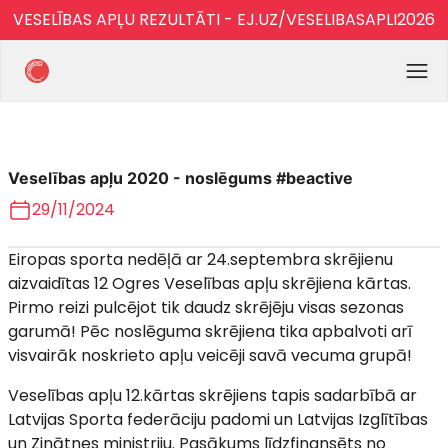
VESELĪBAS APĻU REZULTĀTI - EJ.UZ/VESELIBASAPLI2026
Veselības apļu 2020 - noslēgums #beactive
29/11/2024
Eiropas sporta nedēļā ar 24.septembra skrējienu
aizvaidītas 12 Ogres Veselības apļu skrējiena kārtas.
Pirmo reizi pulcējot tik daudz skrējēju visas sezonas
garumā! Pēc noslēguma skrējiena tika apbalvoti arī
visvairāk noskrieto apļu veicēji savā vecuma grupā!
Veselības apļu 12.kārtas skrējiens tapis sadarbībā ar
Latvijas Sporta federāciju padomi un Latvijas Izglītības
un Zinātnes ministriju. Pasākums līdzfinansēts no