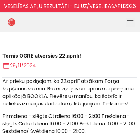
VESELĪBAS APĻU REZULTĀTI - EJ.UZ/VESELIBASAPLI2026
Tornis OGRE atvērsies 22.aprīlī!
29/11/2024
Ar prieku paziņojam, ka 22.aprīlī atsākam Torņa
kāpšanas sezonu. Rezervācijas un apmaksa pieejama
aplikācijā BOOKLA. Pievērs uzmanību, ka šobrīd ir
nelielas izmaiņas darba laikā līdz jūnijam. Tiekamies!
Pirmdiena - slēgts Otrdiena 16:00 - 21:00 Trešdiena -
slēgts Ceturtdiena 16:00 - 21:00 Piektdiena 16:00 - 21:00
Sestdiena/ Svētdiena 10:00 - 21:00.