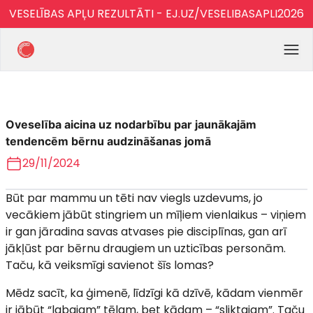
VESELĪBAS APĻU REZULTĀTI - EJ.UZ/VESELIBASAPLI2026
Oveselība aicina uz nodarbību par jaunākajām
tendencēm bērnu audzināšanas jomā
29/11/2024
Būt par mammu un tēti nav viegls uzdevums, jo
vecākiem jābūt stingriem un mīļiem vienlaikus – viņiem
ir gan jāradina savas atvases pie disciplīnas, gan arī
jākļūst par bērnu draugiem un uzticības personām.
Taču, kā veiksmīgi savienot šīs lomas?
Mēdz sacīt, ka ģimenē, līdzīgi kā dzīvē, kādam vienmēr
ir jābūt “labajam” tēlam, bet kādam – “sliktajam”. Taču