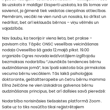
šis uzskats ir maldīgs! Eksperti uzskata, ka šīs lomas var
savienot, ja ģimenē tiek veidotas cieņpilnas attiecības.
Piemēram, vecāki ne vien runā un nosaka, ko drīkst un
nedrīkst, bet arī ieklausās bērnos – viņu vēlmēs un
vajadzībās.
Nav šaubu, ka teorija ir viena lieta, bet prakse –
pavisam cita. Tāpēc ONSC veselības veicināšanas
nodaļa Oveselība šā gada 12.maijā plkst. 19.00
organizēs Ogres novada iedzīvotājiem izglītojošu
bezmaksas nodarbību “Jaunākās tendences bērnu
audzināšanas jomā”, kas īpaši saistoša būs pirmskolas
vecuma bērnu vecākiem. Tās laikā psiholoģijas
doktorante, geštaltterapeite un četru bērnu mamma
Elīna Zelčāne ne vien izskaidros galvenos bērnu
audzināšanas principus, bet arī dalīsies savā pieredzē:
Nodarbība norisināsies tiešsaistes platformā Zoom .
Saite uz to tiks nosūtīta tikai reģistrētajiem