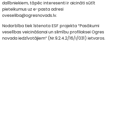
dalībniekiem, tāpēc interesenti ir aicināti sūtīt
pieteikumus uz e-pasta adresi
oveseliba@ogresnovads.lv.
Nodarbība tiek īstenota ESF projekta “Pasākumi
veselības veicināšanai un slimību profilaksei Ogres
novada iedzīvotājiem” (Nr.9.2.4.2/16/I/031) ietvaros.