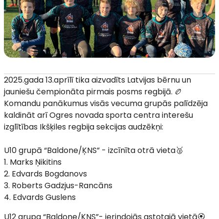
2025.gada 13.aprīlī tika aizvadīts Latvijas bērnu un
jauniešu čempionāta pirmais posms regbijā. 🏉
Komandu panākumus visās vecuma grupās palīdzēja
kaldināt arī Ogres novada sporta centra interešu
izglītības Ikšķiles regbija sekcijas audzēkņi:
U10 grupā “Baldone/ĶNS” - izcīnīta otrā vieta🥈
1. Marks Ņikitins
2. Edvards Bogdanovs
3. Roberts Gadzjus-Rancāns
4. Edvards Guslens
U12 grupa “Baldone/ĶNS”- ierindojās astotajā vietā🏵️