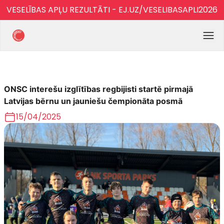
VESELĪBAS APĻU REZULTĀTI - EJ.UZ/VESELIBASAPLI2026
ONSC interešu izglītības regbijisti startē pirmajā
Latvijas bērnu un jauniešu čempionāta posmā
15/04/2025