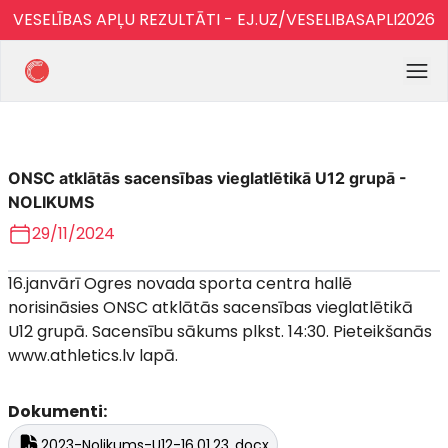
VESELĪBAS APĻU REZULTĀTI - EJ.UZ/VESELIBASAPLI2026
ONSC atklātās sacensības vieglatlētikā U12 grupā -
NOLIKUMS
29/11/2024
16.janvārī Ogres novada sporta centra hallē
norisināsies ONSC atklātās sacensības vieglatlētikā
U12 grupā. Sacensību sākums plkst. 14:30. Pieteikšanās
www.athletics.lv lapā.
Dokumenti:
2023-Nolikums-U12-16.01.23..docx