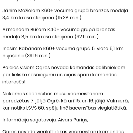
Jānim Mežielam K60+ vecuma grupā bronzas medaļa
3,4 km krosa skrējienā (15:38 min.).
Armandam Bušam K40+ vecuma grupā bronzas
medaļa 8,5 km krosa skrējienā (32:11 min.).
Inesim Babānam K60+ vecuma grupā 5. vieta 5,1 km
nūjošanā (39:16 min.).
Paldies visiem Ogres novada komandas dalībniekiem
par lielisko sasniegumu un cīņas sparu komandas
interesēs!
Nākamās sacensības mūsu vecmeistariem
paredzētas 7. jūlijā Ogrē, kā arī 15. un 16. jūlijā Valmierā,
kur notiks LSVS 60. spēļu finālsacensības vieglatlētikā.
Informāciju sagatavoja: Aivars Puriņs,
Ogres novada vieglatlētikas vecmeistaru komandas