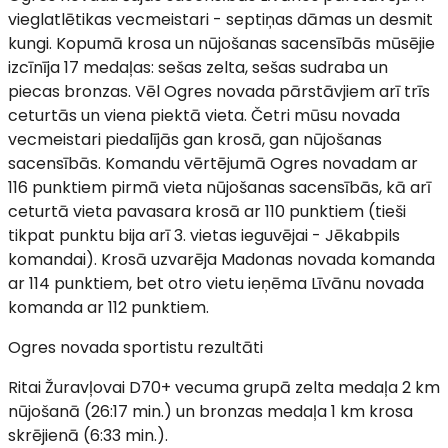
vieglatlētikas vecmeistari - septiņas dāmas un desmit
kungi. Kopumā krosa un nūjošanas sacensībās mūsējie
izcīnīja 17 medaļas: sešas zelta, sešas sudraba un
piecas bronzas. Vēl Ogres novada pārstāvjiem arī trīs
ceturtās un viena piektā vieta. Četri mūsu novada
vecmeistari piedalījās gan krosā, gan nūjošanas
sacensībās. Komandu vērtējumā Ogres novadam ar
116 punktiem pirmā vieta nūjošanas sacensībās, kā arī
ceturtā vieta pavasara krosā ar 110 punktiem (tieši
tikpat punktu bija arī 3. vietas ieguvējai - Jēkabpils
komandai). Krosā uzvarēja Madonas novada komanda
ar 114 punktiem, bet otro vietu ieņēma Līvānu novada
komanda ar 112 punktiem.
Ogres novada sportistu rezultāti
Ritai Žuravļovai D70+ vecuma grupā zelta medaļa 2 km
nūjošanā (26:17 min.) un bronzas medaļa 1 km krosa
skrējienā (6:33 min.).