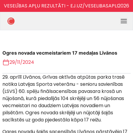
VESELĪBAS APĻU REZULTĀTI - EJ.UZ/VESELIBASAPLI2026
Ogres novada vecmeistariem 17 medaļas Līvānos
29/11/2024
29. aprīlī Līvānos, Grīvas aktīvās atpūtas parka trasē
notika Latvijas Sporta veterānu - senioru savienības
(LSVS) 60. spēļu finālsacensības pavasara krosā un
nūjošanā, kurā piedalījās 104 skrējēji un 56 nūjošanas
vecmeistari no daudziem Latvijas novadiem un
pilsētām. Ogres novada skrējēji un nūjotāji šajās
sacīkstēs uz goda pjedestāla kāpa 17 reižu.
Ogres novadu šajās sacensībās Līvānos pārstāvēja 17