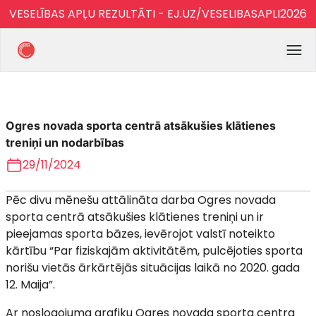
VESELĪBAS APĻU REZULTĀTI - EJ.UZ/VESELIBASAPLI2026
Ogres novada sporta centrā atsākušies klātienes
treniņi un nodarbības
29/11/2024
Pēc divu mēnešu attālināta darba Ogres novada
sporta centrā atsākušies klātienes treniņi un ir
pieejamas sporta bāzes, ievērojot valstī noteikto
kārtību “Par fiziskajām aktivitātēm, pulcējoties sporta
norišu vietās ārkārtējās situācijas laikā no 2020. gada
12. Maija”.
Ar noslogojuma grafiku Ogres novada sporta centra