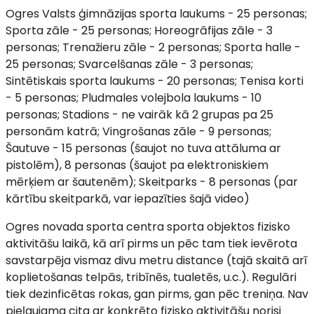
Ogres Valsts ģimnāzijas sporta laukums - 25 personas;
Sporta zāle - 25 personas; Horeogrāfijas zāle - 3
personas; Trenažieru zāle - 2 personas; Sporta halle -
25 personas; Svarcelšanas zāle - 3 personas;
Sintētiskais sporta laukums - 20 personas; Tenisa korti
- 5 personas; Pludmales volejbola laukums - 10
personas; Stadions - ne vairāk kā 2 grupas pa 25
personām katrā; Vingrošanas zāle - 9 personas;
Šautuve - 15 personas (šaujot no tuva attāluma ar
pistolēm), 8 personas (šaujot pa elektroniskiem
mērķiem ar šautenēm); Skeitparks - 8 personas (par
kārtību skeitparkā, var iepazīties šajā video)
Ogres novada sporta centra sporta objektos fizisko
aktivitāšu laikā, kā arī pirms un pēc tam tiek ievērota
savstarpēja vismaz divu metru distance (tajā skaitā arī
koplietošanas telpās, tribīnēs, tualetēs, u.c.). Regulāri
tiek dezinficētas rokas, gan pirms, gan pēc treniņa. Nav
pieļaujama cita ar konkrēto fizisko aktivitāšu norisi