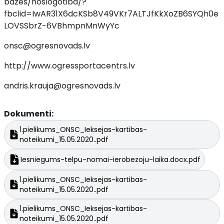
bazes/noslogotiba/?
fbclid=IwAR31X6dcKSb8V49VKr7ALTJfKkXoZB6SYQh0e
LOVSSbrZ-6VBhmpnMnWyYc
onsc@ogresnovads.lv
http://www.ogressportacentrs.lv
andris.krauja@ogresnovads.lv
Dokumenti:
1.pielikums_ONSC_Ieksejas-kartibas-
noteikumi_15.05.2020..pdf
Iesniegums-telpu-nomai-ierobezoju-laika.docx.pdf
1.pielikums_ONSC_Ieksejas-kartibas-
noteikumi_15.05.2020..pdf
1.pielikums_ONSC_Ieksejas-kartibas-
noteikumi_15.05.2020..pdf