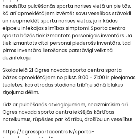
nesaistīta pulcēšanās sporta norises vietā un pie tās,
kā arī apmeklētājiem izvērtēt savu veselības stāvokli
un neapmeklēt sporta norises vietas, ja ir kādas
elpceļu infekcijas slimības simptomi. Sporta centra
sporta bāzēs tiek izmantots personīgais inventārs. Ja
tiek izmantots citai personai piederošs inventārs, tad
pirms inventāra lietošanas patstāvīgi veikt tā
dezinfekciju.
Skolas ielā 21 Ogres novada sporta centra sporta
bāzes apmeklētājiem no plkst. 8:00 - 21:00 ir pieejamas
tualetes, kas atrodas stadiona tribīņu sānā blakus
ziņojuma dēlim.
Līdz ar pulcēšanās atvieglojumiem, neaizmirsīsim arī
Ogres novada sporta centra iekšējās kārtības
noteikumus, rūpēsies par kārtību, drošību un veselību!
https://ogressportacentrs.lv/sporta-