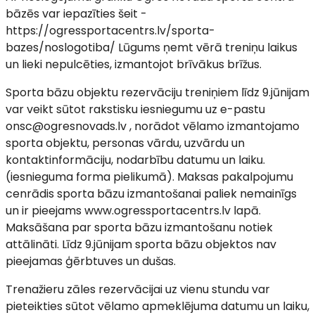
bāzēs var iepazīties šeit -
https://ogressportacentrs.lv/sporta-
bazes/noslogotiba/ Lūgums ņemt vērā treniņu laikus
un lieki nepulcēties, izmantojot brīvākus brīžus.
Sporta bāzu objektu rezervāciju treniņiem līdz 9.jūnijam
var veikt sūtot rakstisku iesniegumu uz e-pastu
onsc@ogresnovads.lv , norādot vēlamo izmantojamo
sporta objektu, personas vārdu, uzvārdu un
kontaktinformāciju, nodarbību datumu un laiku.
(iesnieguma forma pielikumā). Maksas pakalpojumu
cenrādis sporta bāzu izmantošanai paliek nemainīgs
un ir pieejams www.ogressportacentrs.lv lapā.
Maksāšana par sporta bāzu izmantošanu notiek
attālināti. Līdz 9.jūnijam sporta bāzu objektos nav
pieejamas ģērbtuves un dušas.
Trenažieru zāles rezervācijai uz vienu stundu var
pieteikties sūtot vēlamo apmeklējuma datumu un laiku,