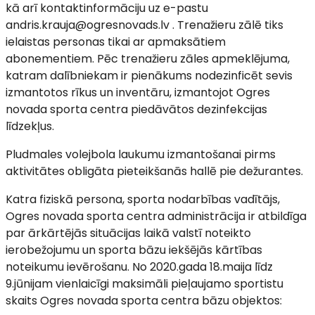
kā arī kontaktinformāciju uz e-pastu
andris.krauja@ogresnovads.lv . Trenažieru zālē tiks
ielaistas personas tikai ar apmaksātiem
abonementiem. Pēc trenažieru zāles apmeklējuma,
katram dalībniekam ir pienākums nodezinficēt sevis
izmantotos rīkus un inventāru, izmantojot Ogres
novada sporta centra piedāvātos dezinfekcijas
līdzekļus.
Pludmales volejbola laukumu izmantošanai pirms
aktivitātes obligāta pieteikšanās hallē pie dežurantes.
Katra fiziskā persona, sporta nodarbības vadītājs,
Ogres novada sporta centra administrācija ir atbildīga
par ārkārtējās situācijas laikā valstī noteikto
ierobežojumu un sporta bāzu iekšējās kārtības
noteikumu ievērošanu. No 2020.gada 18.maija līdz
9.jūnijam vienlaicīgi maksimāli pieļaujamo sportistu
skaits Ogres novada sporta centra bāzu objektos: