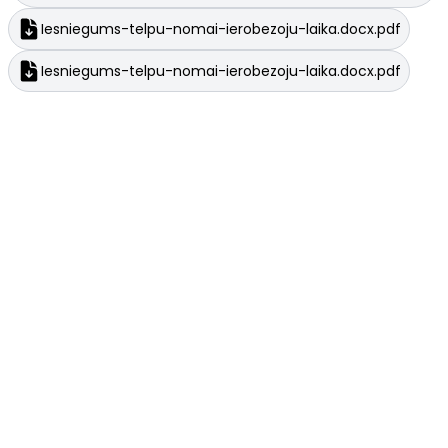
Iesniegums-telpu-nomai-ierobezoju-laika.docx.pdf
Iesniegums-telpu-nomai-ierobezoju-laika.docx.pdf