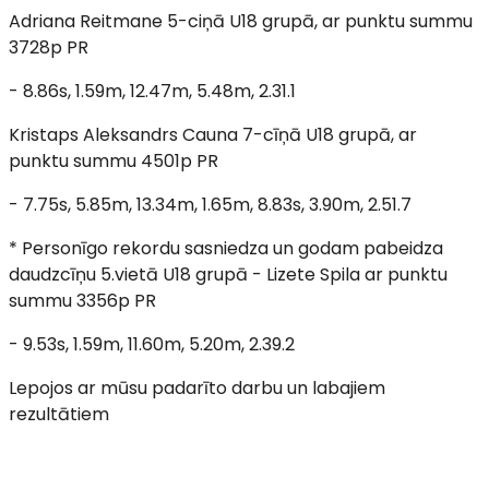
Adriana Reitmane 5-ciņā U18 grupā, ar punktu summu
3728p PR
- 8.86s, 1.59m, 12.47m, 5.48m, 2.31.1
Kristaps Aleksandrs Cauna 7-cīņā U18 grupā, ar
punktu summu 4501p PR
- 7.75s, 5.85m, 13.34m, 1.65m, 8.83s, 3.90m, 2.51.7
* Personīgo rekordu sasniedza un godam pabeidza
daudzcīņu 5.vietā U18 grupā - Lizete Spila ar punktu
summu 3356p PR
- 9.53s, 1.59m, 11.60m, 5.20m, 2.39.2
Lepojos ar mūsu padarīto darbu un labajiem
rezultātiem