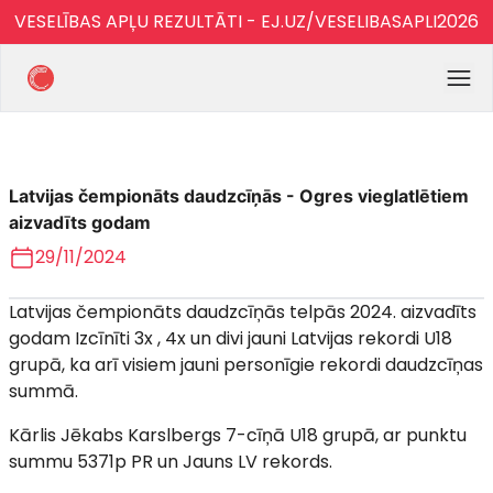
VESELĪBAS APĻU REZULTĀTI - EJ.UZ/VESELIBASAPLI2026
Latvijas čempionāts daudzcīņās - Ogres vieglatlētiem
aizvadīts godam
29/11/2024
Latvijas čempionāts daudzcīņās telpās 2024. aizvadīts
godam Izcīnīti 3x , 4x un divi jauni Latvijas rekordi U18
grupā, ka arī visiem jauni personīgie rekordi daudzcīņas
summā.
Kārlis Jēkabs Karslbergs 7-cīņā U18 grupā, ar punktu
summu 5371p PR un Jauns LV rekords.