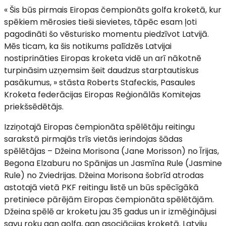
« Šis būs pirmais Eiropas čempionāts golfa kroketā, kur
spēkiem mērosies tieši sievietes, tāpēc esam ļoti
pagodināti šo vēsturisko momentu piedzīvot Latvijā.
Mēs ticam, ka šis notikums palīdzēs Latvijai
nostiprināties Eiropas kroketa vidē un arī nākotnē
turpināsim uzņemsim šeit daudzus starptautiskus
pasākumus, » stāsta Roberts Stafeckis, Pasaules
Kroketa federācijas Eiropas Reģionālās Komitejas
priekšsēdētājs.
Izziņotajā Eiropas čempionāta spēlētāju reitingu
sarakstā pirmajās trīs vietās ierindojas šādas
spēlētājas – Džeina Morisona (Jane Morisson) no Īrijas,
Begona Elzaburu no Spānijas un Jasmīna Rule (Jasmine
Rule) no Zviedrijas. Džeina Morisona šobrīd atrodas
astotajā vietā PKF reitingu listē un būs spēcīgākā
pretiniece pārējām Eiropas čempionāta spēlētājām.
Džeina spēlē ar kroketu jau 35 gadus un ir izmēģinājusi
savu roku gan golfa, gan asociācijas kroketā. Latviju