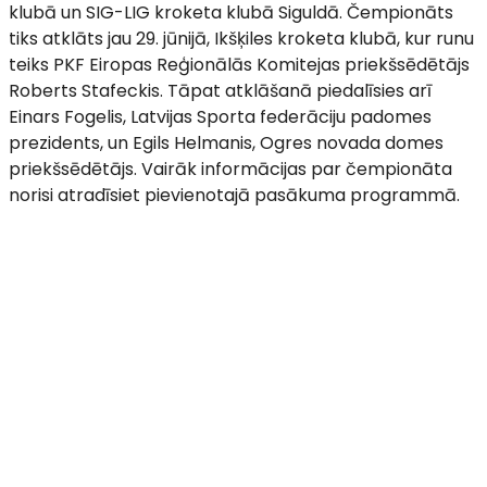
klubā un SIG-LIG kroketa klubā Siguldā. Čempionāts
tiks atklāts jau 29. jūnijā, Ikšķiles kroketa klubā, kur runu
teiks PKF Eiropas Reģionālās Komitejas priekšsēdētājs
Roberts Stafeckis. Tāpat atklāšanā piedalīsies arī
Einars Fogelis, Latvijas Sporta federāciju padomes
prezidents, un Egils Helmanis, Ogres novada domes
priekšsēdētājs. Vairāk informācijas par čempionāta
norisi atradīsiet pievienotajā pasākuma programmā.