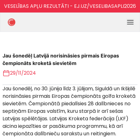
VESELĪBAS APĻU REZULTĀTI - EJ.UZ/VESELIBASAPLI2026
Jau šonedēļ Latvijā norisināsies pirmais Eiropas
čempionāts kroketā sievietēm
29/11/2024
Jau šonedēļ, no 30. jūnija līdz 3. jūlijam, Siguldā un Ikšķilē
norisināsies pirmais Eiropas čempionāts golfa kroketā
sievietēm. Čempionātā piedalīsies 28 dalībnieces no
septiņām Eiropas valstīm, kuru starpā ir arī sešas
Latvijas spēlētājas. Latvijas Kroketa federācija (LKF)
aicina iepazīties ar pasākuma programmu, kā arī
čempionāta dalībnieču sarakstu un reitingiem.