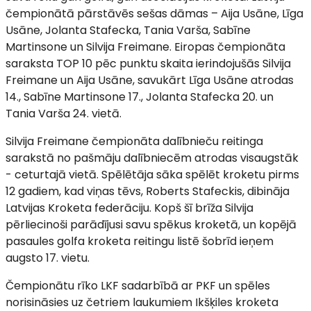
čempionātā pārstāvēs sešas dāmas – Aija Usāne, Līga
Usāne, Jolanta Stafecka, Tania Varša, Sabīne
Martinsone un Silvija Freimane. Eiropas čempionāta
saraksta TOP 10 pēc punktu skaita ierindojušās Silvija
Freimane un Aija Usāne, savukārt Līga Usāne atrodas
14., Sabīne Martinsone 17., Jolanta Stafecka 20. un
Tania Varša 24. vietā.
Silvija Freimane čempionāta dalībnieču reitinga
sarakstā no pašmāju dalībniecēm atrodas visaugstāk
- ceturtajā vietā. Spēlētāja sāka spēlēt kroketu pirms
12 gadiem, kad viņas tēvs, Roberts Stafeckis, dibināja
Latvijas Kroketa federāciju. Kopš šī brīža Silvija
pērliecinoši parādījusi savu spēkus kroketā, un kopējā
pasaules golfa kroketa reitingu listē šobrīd ieņem
augsto 17. vietu.
Čempionātu rīko LKF sadarbībā ar PKF un spēles
norisināsies uz četriem laukumiem Ikšķiles kroketa