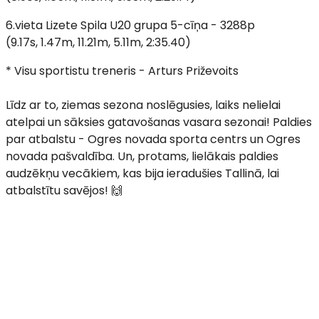
6.vieta Lizete Spila U20 grupa 5-cīņa - 3288p
(9.17s, 1.47m, 11.21m, 5.11m, 2:35.40)
* Visu sportistu treneris - Arturs Priževoits
Līdz ar to, ziemas sezona noslēgusies, laiks nelielai
atelpai un sāksies gatavošanas vasara sezonai! Paldies
par atbalstu - Ogres novada sporta centrs un Ogres
novada pašvaldība. Un, protams, lielākais paldies
audzēkņu vecākiem, kas bija ieradušies Tallinā, lai
atbalstītu savējos! 🙌