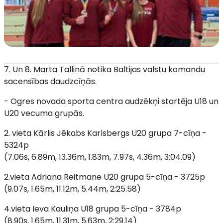
7. Un 8. Marta Tallinā notika Baltijas valstu komandu
sacensības daudzcīņās.
- ⁠Ogres novada sporta centra audzēkņi startēja U18 un
U20 vecuma grupās.
2. vieta Kārlis Jēkabs Karlsbergs U20 grupa 7-cīņa -
5324p
(7.06s, 6.89m, 13.36m, 1.83m, 7.97s, 4.36m, 3:04.09)
2.vieta Adriana Reitmane U20 grupa 5-cīņa - 3725p
(9.07s, 1.65m, 11.12m, 5.44m, 2:25.58)
4.vieta Ieva Kauliņa U18 grupa 5-cīņa - 3784p
(8.90s, 1.65m, 11.31m, 5.63m, 2:29.14)