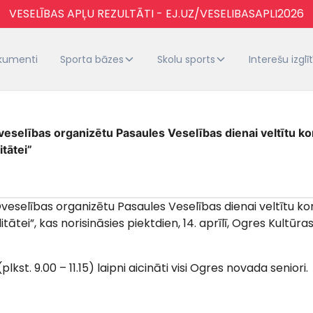
VESELĪBAS APĻU REZULTĀTI - EJ.UZ/VESELIBASAPLI2026
kumenti
Sporta bāzes
Skolu sports
Interešu izglī
eselības organizētu Pasaules Veselības dienai veltītu ko
itātei”
eselības organizētu Pasaules Veselības dienai veltītu ko
itātei”, kas norisināsies piektdien, 14. aprīlī, Ogres Kultū
lkst. 9.00 – 11.15) laipni aicināti visi Ogres novada seniori.