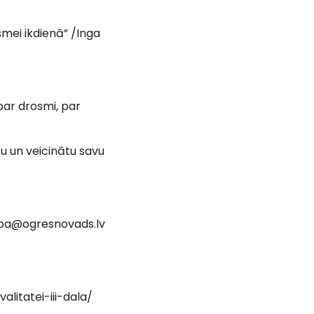
smei ikdienā” /Inga
 par drosmi, par
tu un veicinātu savu
liba@ogresnovads.lv
litatei-iii-dala/