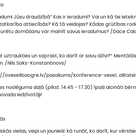
na
ieradumi Jūsu draudzībā” Kas ir ieradumi? Vai un kā tie iet
īdzatkarība attiecībās? Kā tā veidojas? Kādas grūtības rod
kturētu domāšanu var mainīt savus ieradumus? /Dace Cai
gt uztraukties un saprast, ko darīt ar savu dzīvi?” Mentālā
m. /Nils Saks-Konstantinovs/
://oveselibaogre.lv/pasakums/konference-vesel…alitatei-
 noslēguma daļā (plkst. 14.45 – 17.30) īpaši aicināti bērn
ovada iedzīvotāji!
nās
iskās vielas, veipi un jaunieši: kā runāt, ko darīt, kur vērst