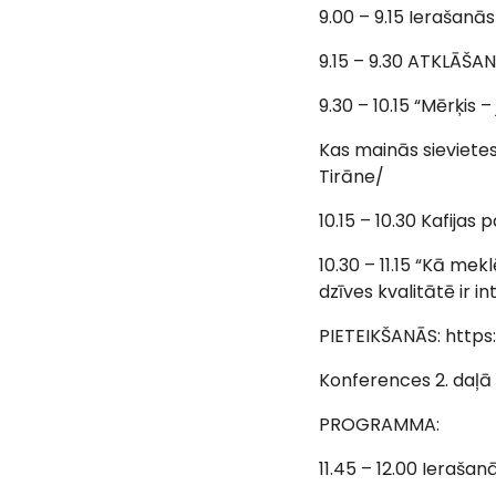
9.00 – 9.15 Ierašanās
9.15 – 9.30 ATKLĀŠA
9.30 – 10.15 “Mērķis –
Kas mainās sievietes
Tirāne/
10.15 – 10.30 Kafijas 
10.30 – 11.15 “Kā mek
dzīves kvalitātē ir 
PIETEIKŠANĀS: https
Konferences 2. daļā (
PROGRAMMA:
11.45 – 12.00 Ierašan