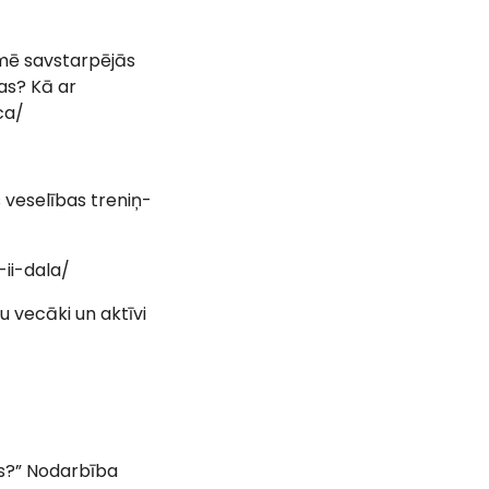
ekmē savstarpējās
as? Kā ar
ca/
s veselības treniņ-
ii-dala/
u vecāki un aktīvi
ies?” Nodarbība