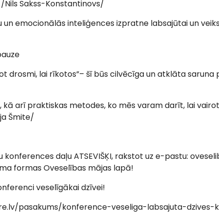
/Nils Sakss-Konstantinovs/
ju un emocionālās inteliģences izpratne labsajūtai un veik
 pauze
rot drosmi, lai rīkotos”– šī būs cilvēcīga un atklāta saruna
 kā arī praktiskas metodes, ko mēs varam darīt, lai vairo
ija Šmite/
ru konferences daļu ATSEVIŠĶI, rakstot uz e-pastu: ovese
ikuma formas Oveselības mājas lapā!
ferenci veselīgākai dzīvei!
re.lv/pasakums/konference-veseliga-labsajuta-dzives-kva