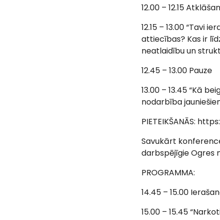
12.00 – 12.15 Atklāša
12.15 – 13.00 “Tavi 
attiecības? Kas ir l
neatlaidību un stru
12.45 – 13.00 Pauze
13.00 – 13.45 “Kā bei
nodarbība jauniešie
PIETEIKŠANĀS: https
Savukārt konferences
darbspējīgie Ogres n
PROGRAMMA:
14.45 – 15.00 Ieraša
15.00 – 15.45 “Narkot