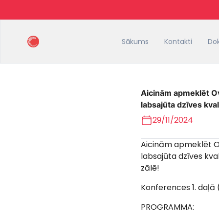
Sākums
Kontakti
Do
Aicinām apmeklēt Ov
labsajūta dzīves kval
29/11/2024
Aicinām apmeklēt Ov
labsajūta dzīves kval
zālē!
Konferences 1. daļā (p
PROGRAMMA: