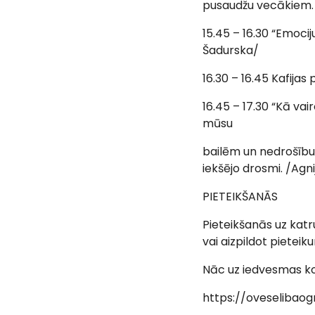
pusaudžu vecākiem. 
15.45 – 16.30 “Emoci
Šadurska/
16.30 – 16.45 Kafijas
16.45 – 17.30 “Kā vai
mūsu
bailēm un nedrošību,
iekšējo drosmi. /Agn
PIETEIKŠANĀS
Pieteikšanās uz kat
vai aizpildot piete
Nāc uz iedvesmas kon
https://oveselibaog