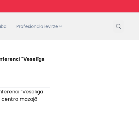
tība
Profesionālā ievirze
nferenci “Veselīga
nferenci “Veselīga
ras centra mazajā