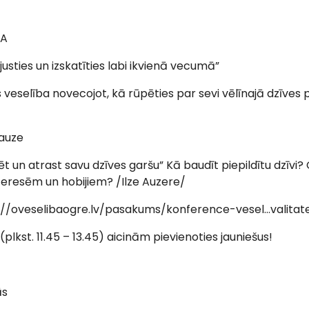
NA
 justies un izskatīties labi ikvienā vecumā”
 veselība novecojot, kā rūpēties par sevi vēlīnajā dzīves
pauze
lēt un atrast savu dzīves garšu” Kā baudīt piepildītu dzīvi? 
interesēm un hobijiem? /Ilze Auzere/
://oveselibaogre.lv/pasakums/konference-vesel…valitate
plkst. 11.45 – 13.45) aicinām pievienoties jauniešus!
ās