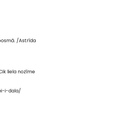
 posmā. /Astrīda
Cik liela nozīme
i-i-dala/