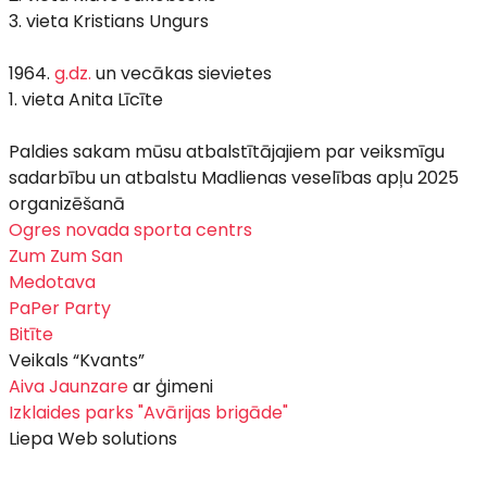
3. vieta Kristians Ungurs
1964.
g.dz.
un vecākas sievietes
1. vieta Anita Līcīte
Paldies sakam mūsu atbalstītājajiem par veiksmīgu
sadarbību un atbalstu Madlienas veselības apļu 2025
organizēšanā
Ogres novada sporta centrs
Zum Zum San
Medotava
PaPer Party
Bitīte
Veikals “Kvants”
Aiva Jaunzare
ar ģimeni
Izklaides parks "Avārijas brigāde"
Liepa Web solutions