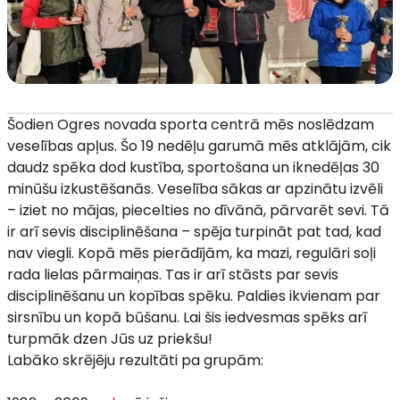
Šodien Ogres novada sporta centrā mēs noslēdzam
veselības apļus. Šo 19 nedēļu garumā mēs atklājām, cik
daudz spēka dod kustība, sportošana un iknedēļas 30
minūšu izkustēšanās. Veselība sākas ar apzinātu izvēli
– iziet no mājas, piecelties no dīvānā, pārvarēt sevi. Tā
ir arī sevis disciplinēšana – spēja turpināt pat tad, kad
nav viegli. Kopā mēs pierādījām, ka mazi, regulāri soļi
rada lielas pārmaiņas. Tas ir arī stāsts par sevis
disciplinēšanu un kopības spēku. Paldies ikvienam par
sirsnību un kopā būšanu. Lai šis iedvesmas spēks arī
turpmāk dzen Jūs uz priekšu!
Labāko skrējēju rezultāti pa grupām: