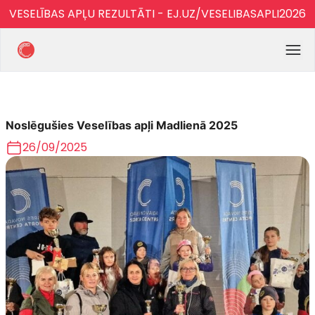
VESELĪBAS APĻU REZULTĀTI - EJ.UZ/VESELIBASAPLI2026
Noslēgušies Veselības apļi Madlienā 2025
26/09/2025