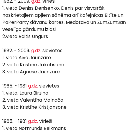
1982. - 2009.
g.dz.
vīrieši
1. vieta Deniss Deņisenko, Denis par visvairāk
noskrietajiem apļiem sānēma arī Kafejnīcas Bitīte un
PaPerParty dāvanu kartes, Medotava un ZumZumSan
veselīgo gārdumu izlasi
2.vieta Raitis Ungurs
1982. - 2009.
g.dz.
sievietes
1. vieta Aiva Jaunzare
2. vieta Kristīne Jākobsone
3. vieta Agnese Jaunzare
1965. - 1981
g.dz.
sievietes
1. vieta. Laura Birziņa
2. vieta Valentīna Malnača
3. vieta Kristīne Kristjansone
1965. - 1981
g.dz.
vīrieši
1. vieta Normunds Beikmans