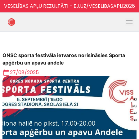
VESELĪBAS APĻU REZULTĀTI - EJ.UZ/VESELIBASAPLI2026
ONSC sporta festivāla ietvaros norisināsies Sporta
apģērbu un apavu andele
27/08/2025