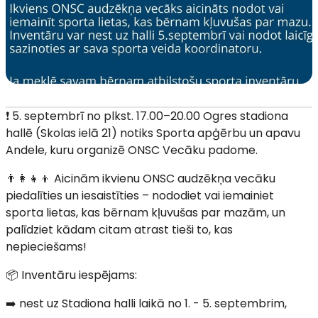
❗ 5. septembrī no plkst. 17.00–20.00 Ogres stadiona
hallē (Skolas ielā 21) notiks Sporta apģērbu un apavu
Andele, kuru organizē ONSC Vecāku padome.
👨‍👩‍👧‍👦 Aicinām ikvienu ONSC audzēkņa vecāku
piedalīties un iesaistīties – nododiet vai iemainiet
sporta lietas, kas bērnam kļuvušas par mazām, un
palīdziet kādam citam atrast tieši to, kas
nepieciešams!
📦 Inventāru iespējams:
➡️ nest uz Stadiona halli laikā no 1. - 5. septembrim,