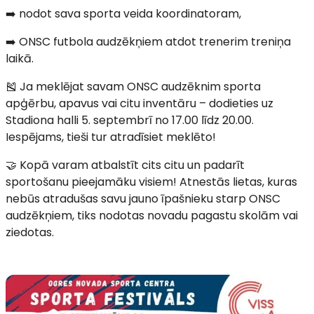
➡️ nodot sava sporta veida koordinatoram,
➡️ ONSC futbola audzēkņiem atdot trenerim treniņa
laikā.
🎽 Ja meklējat savam ONSC audzēknim sporta
apģērbu, apavus vai citu inventāru – dodieties uz
Stadiona halli 5. septembrī no 17.00 līdz 20.00.
Iespējams, tieši tur atradīsiet meklēto!
🤝 Kopā varam atbalstīt cits citu un padarīt
sportošanu pieejamāku visiem! Atnestās lietas, kuras
nebūs atradušas savu jauno īpašnieku starp ONSC
audzēkņiem, tiks nodotas novadu pagastu skolām vai
ziedotas.