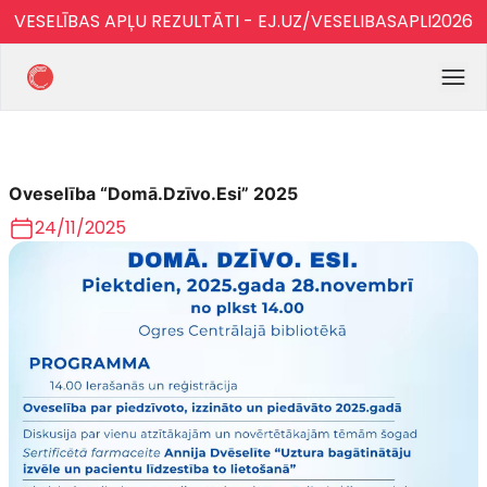
VESELĪBAS APĻU REZULTĀTI - EJ.UZ/VESELIBASAPLI2026
Oveselība “Domā.Dzīvo.Esi” 2025
24/11/2025