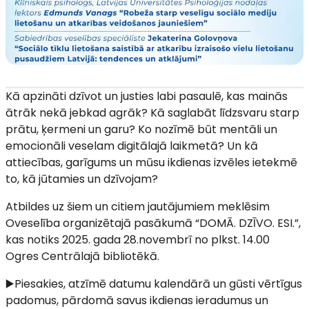
Kā apzināti dzīvot un justies labi pasaulē, kas mainās
ātrāk nekā jebkad agrāk? Kā saglabāt līdzsvaru starp
prātu, ķermeni un garu? Ko nozīmē būt mentāli un
emocionāli veselam digitālajā laikmetā? Un kā
attiecības, garīgums un mūsu ikdienas izvēles ietekmē
to, kā jūtamies un dzīvojam?
Atbildes uz šiem un citiem jautājumiem meklēsim
Oveselība organizētajā pasākumā “DOMĀ. DZĪVO. ESI.”,
kas notiks 2025. gada 28.novembrī no plkst. 14.00
Ogres Centrālajā bibliotēkā.
▶️Piesakies, atzīmē datumu kalendārā un gūsti vērtīgus
padomus, pārdomā savus ikdienas ieradumus un