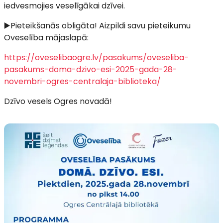
iedvesmojies veselīgākai dzīvei.
▶️Pieteikšanās obligāta! Aizpildi savu pieteikumu
Oveselība mājaslapā:
https://oveselibaogre.lv/pasakums/oveseliba-
pasakums-doma-dzivo-esi-2025-gada-28-
novembri-ogres-centralaja-biblioteka/
Dzīvo vesels Ogres novadā!