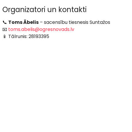
Organizatori un kontakti
📞
Toms Ābelis
– sacensību tiesnesis Suntažos
📧
toms.abelis@ogresnovads.lv
📱 Tālrunis: 28193395