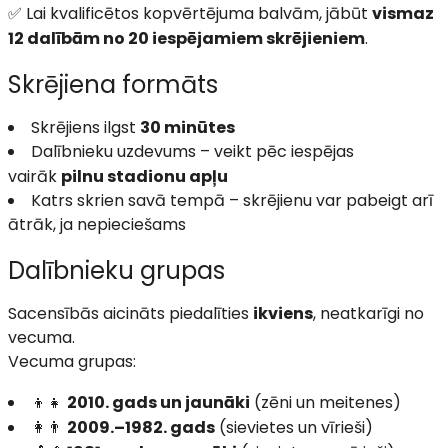
✅ Lai kvalificētos kopvērtējuma balvām, jābūt
vismaz
12 dalībām no 20 iespējamiem skrējieniem
.
Skrējiena formāts
Skrējiens ilgst
30 minūtes
Dalībnieku uzdevums – veikt pēc iespējas
vairāk
pilnu stadionu apļu
Katrs skrien savā tempā – skrējienu var pabeigt arī
ātrāk, ja nepieciešams
Dalībnieku grupas
Sacensībās aicināts piedalīties
ikviens
, neatkarīgi no
vecuma.
Vecuma grupas:
👦👧
2010. gads un jaunāki
(zēni un meitenes)
👩👨
2009.–1982. gads
(sievietes un vīrieši)