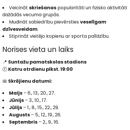
Veicināt
skriešanas
popularitāti un fizisko aktivitāti
dažādās vecuma grupās.
Mudināt sabiedrību pievērsties
veselīgam
dzīvesveidam
.
Stiprināt vietējo kopienu ar sporta palīdzību.
Norises vieta un laiks
📍
Suntažu pamatskolas stadions
🕖
Katru otrdienu plkst. 19:00
📅
Skrējienu datumi:
Maijs
– 6., 13., 20., 27.
Jūnijs
– 3., 10., 17.
Jūlijs
– 1., 8., 15., 22., 29.
Augusts
– 5., 12., 19., 26.
Septembris
– 2., 9., 16.