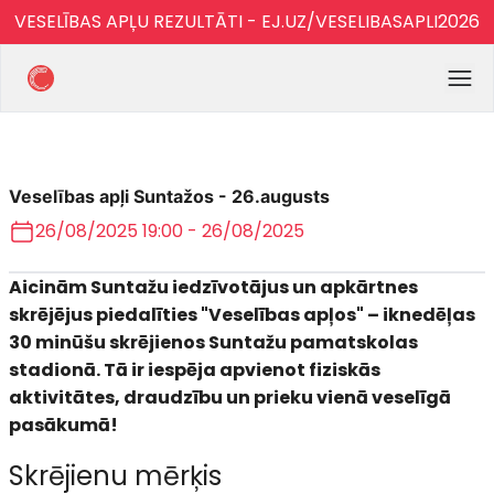
VESELĪBAS APĻU REZULTĀTI - EJ.UZ/VESELIBASAPLI2026
Veselības apļi Suntažos - 26.augusts
26/08/2025 19:00 - 26/08/2025
Aicinām Suntažu iedzīvotājus un apkārtnes
skrējējus piedalīties "Veselības apļos" – iknedēļas
30 minūšu skrējienos Suntažu pamatskolas
stadionā. Tā ir iespēja apvienot fiziskās
aktivitātes, draudzību un prieku vienā veselīgā
pasākumā!
Skrējienu mērķis