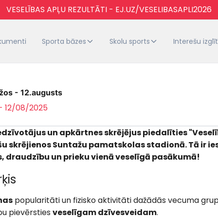
VESELĪBAS APĻU REZULTĀTI - EJ.UZ/VESELIBASAPLI2026
kumenti
Sporta bāzes
Skolu sports
Interešu izglī
žos - 12.augusts
 - 12/08/2025
dzīvotājus un apkārtnes skrējējus piedalīties "Veselī
u skrējienos Suntažu pamatskolas stadionā. Tā ir ie
es, draudzību un prieku vienā veselīgā pasākumā!
ķis
nas
popularitāti un fizisko aktivitāti dažādās vecuma gru
bu pievērsties
veselīgam dzīvesveidam
.