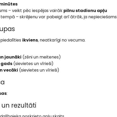
 minūtes
ums – veikt pēc iespējas vairāk
pilnu stadionu apļu
 tempā – skrējienu var pabeigt arī ātrāk, ja nepieciešams
rupas
piedalīties
ikviens
, neatkarīgi no vecuma.
un jaunāki
(zēni un meitenes)
. gads
(sievietes un vīrieši)
un vecāki
(sievietes un vīrieši)
sa
sas
:
un rezultāti
 dalībnieka noskrieto apļu skaits.