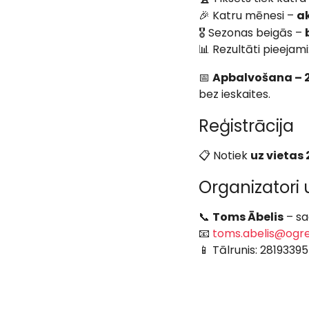
🎉 Katru mēnesi –
ak
🎖️ Sezonas beigās –
📊 Rezultāti pieejami
📅
Apbalvošana – 25
bez ieskaites.
Reģistrācija
📋 Notiek
uz vietas
Organizatori 
📞
Toms Ābelis
– sa
📧
toms.abelis@ogre
📱 Tālrunis: 28193395