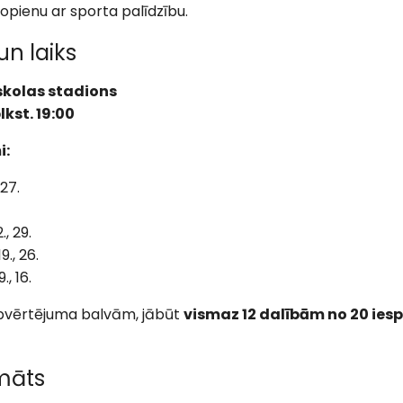
kopienu ar sporta palīdzību.
un laiks
kolas stadions
lkst. 19:00
i:
 27.
2., 29.
19., 26.
9., 16.
kopvērtējuma balvām, jābūt
vismaz 12 dalībām no 20 ie
rmāts