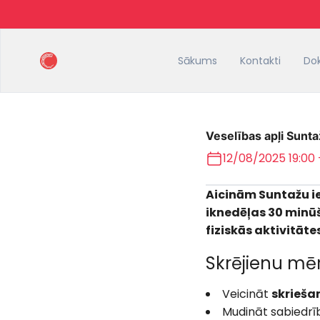
Sākums
Kontakti
Do
Veselības apļi Sunta
12/08/2025 19:00
Aicinām Suntažu ie
iknedēļas 30 minūš
fiziskās aktivitāt
Skrējienu mēr
Veicināt
skrieša
Mudināt sabiedrī