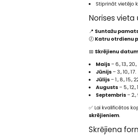
Stiprināt vietējo 
Norises vieta 
📍
Suntažu pamats
🕖
Katru otrdienu p
📅
Skrējienu datum
Maijs
– 6., 13., 20.,
Jūnijs
– 3., 10., 17.
Jūlijs
– 1., 8., 15., 2
Augusts
– 5., 12., 
Septembris
– 2., 
✅ Lai kvalificētos 
skrējieniem
.
Skrējiena fo