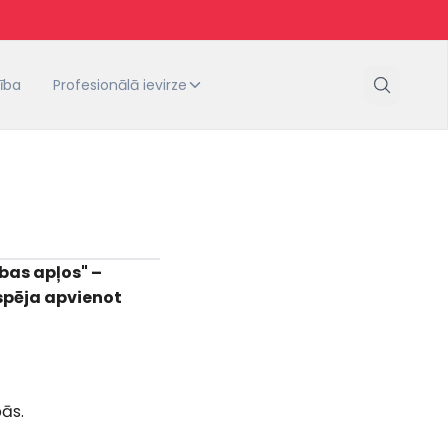
tība
Profesionālā ievirze
bas apļos" –
spēja apvienot
pās.