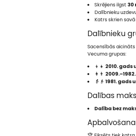
Skrējiens ilgst
30
Dalībnieku uzdev
Katrs skrien savā
Dalībnieku g
Sacensībās aicināts 
Vecuma grupas:
👦👧
2010. gads 
👩👨
2009.–1982
👵👴
1981. gads 
Dalības mak
Dalība bez mak
Apbalvošana 
🏆 Fiksēts tiek katra