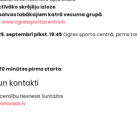
tīvāko skrējēju izloze
.
balvas labākajiem katrā vecuma grupā
.
:
www.ogressportacentrs.lv
. septembrī plkst. 19:45
Ogres sporta centrā, pirms tam
 20 minūtes pirms starta
.
un kontakti
censību tiesnesis Suntažos
snovads.lv