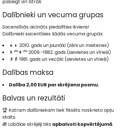
pabeigt arī ātrāk
Dalībnieki un vecuma grupas
Sacensībās aicināts piedalīties ikviens!
Dalībnieki sacentīsies šādās vecuma grupās:
👧👦 2010. gads un jaunāki (zēni un meitenes)
👨‍🦰👩‍🦰 2009.–1982. gads (sievietes un vīrieši)
👴👵 1981. gads un vecāki (sievietes un vīrieši)
Dalības maksa
Dalība 2,00 EUR par skrējiena posmu.
Balvas un rezultāti
🏆 Katram dalībniekam tiek fiksēts noskrieto apļu
skaits.
🎁 Labākie skrējēji tiks
apbalvoti kopvērtējumā
.