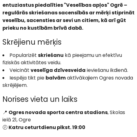
entuziastus piedalīties "Veselības apļos" Ogrē –
regulārās skriešanas sacensībās ar mērķi stiprināt
veselību, sacensties ar sevi un citiem, kā arī gūt
prieku no kustībām brīvā dabā.
Skrējienu mērķis
Popularizēt
skriešanu
kā pieejamu un efektīvu
fiziskās aktivitātes veidu.
Veicināt
veselīga dzīvesveida
ieviešanu ikdienā.
Iespēja tikt pie
balvām
aktīvākajiem Ogres novada
skrējējiem.
Norises vieta un laiks
📍
Ogres novada sporta centra stadions
, Skolas
ielā 21, Ogre
🕖
Katru ceturtdienu plkst. 19:00