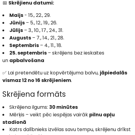
📅
Skrējienu datumi:
Maijs
- 15., 22., 29.
Jūnijs
– 5., 12., 19., 26.
Jūlijs
– 3., 10., 17., 24., 31.
Augusts
– 7., 14., 21., 28.
Septembris
– 4., 11., 18.
25. septembris
– skrējiens bez ieskaites
un
apbalvošana
✅ Lai pretendētu uz kopvērtējuma balvu,
jāpiedalās
vismaz 12 no 16 skrējieniem
.
Skrējiena formāts
Skrējiena ilgums:
30 minūtes
Mērķis – veikt pēc iespējas vairāk
pilnu apļu
stadionā
Katrs dalībnieks izvēlas savu tempu, skrējienu drīkst