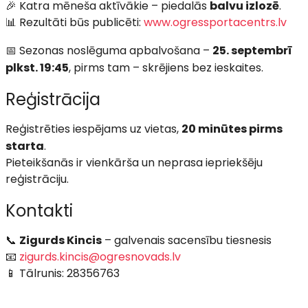
🎉 Katra mēneša aktīvākie – piedalās
balvu izlozē
.
📊 Rezultāti būs publicēti:
www.ogressportacentrs.lv
📅 Sezonas noslēguma apbalvošana –
25. septembrī
plkst. 19:45
, pirms tam – skrējiens bez ieskaites.
Reģistrācija
Reģistrēties iespējams uz vietas,
20 minūtes pirms
starta
.
Pieteikšanās ir vienkārša un neprasa iepriekšēju
reģistrāciju.
Kontakti
📞
Zigurds Kincis
– galvenais sacensību tiesnesis
📧
zigurds.kincis@ogresnovads.lv
📱 Tālrunis: 28356763