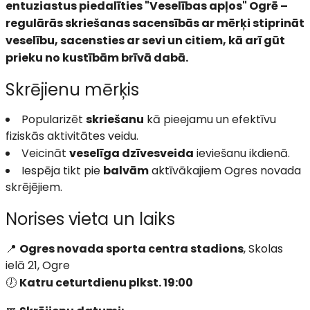
entuziastus piedalīties "Veselības apļos" Ogrē –
regulārās skriešanas sacensībās ar mērķi stiprināt
veselību, sacensties ar sevi un citiem, kā arī gūt
prieku no kustībām brīvā dabā.
Skrējienu mērķis
Popularizēt
skriešanu
kā pieejamu un efektīvu
fiziskās aktivitātes veidu.
Veicināt
veselīga dzīvesveida
ieviešanu ikdienā.
Iespēja tikt pie
balvām
aktīvākajiem Ogres novada
skrējējiem.
Norises vieta un laiks
📍
Ogres novada sporta centra stadions
, Skolas
ielā 21, Ogre
🕖
Katru ceturtdienu plkst. 19:00