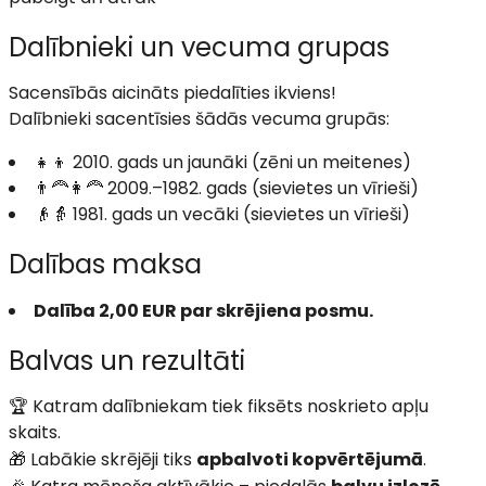
Dalībnieki un vecuma grupas
Sacensībās aicināts piedalīties ikviens!
Dalībnieki sacentīsies šādās vecuma grupās:
👧👦 2010. gads un jaunāki (zēni un meitenes)
👨‍🦰👩‍🦰 2009.–1982. gads (sievietes un vīrieši)
👴👵 1981. gads un vecāki (sievietes un vīrieši)
Dalības maksa
Dalība 2,00 EUR par skrējiena posmu.
Balvas un rezultāti
🏆 Katram dalībniekam tiek fiksēts noskrieto apļu
skaits.
🎁 Labākie skrējēji tiks
apbalvoti kopvērtējumā
.