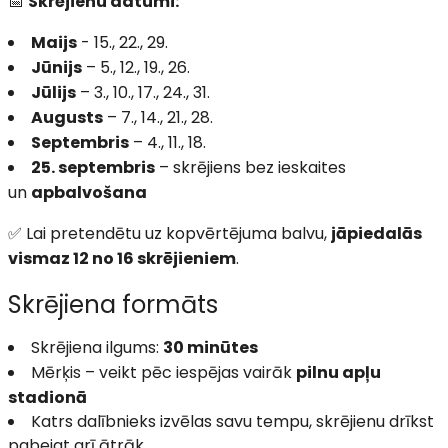
📅
Skrējienu datumi:
Maijs
- 15., 22., 29.
Jūnijs
– 5., 12., 19., 26.
Jūlijs
– 3., 10., 17., 24., 31.
Augusts
– 7., 14., 21., 28.
Septembris
– 4., 11., 18.
25. septembris
– skrējiens bez ieskaites
un
apbalvošana
✅ Lai pretendētu uz kopvērtējuma balvu,
jāpiedalās
vismaz 12 no 16 skrējieniem
.
Skrējiena formāts
Skrējiena ilgums:
30 minūtes
Mērķis – veikt pēc iespējas vairāk
pilnu apļu
stadionā
Katrs dalībnieks izvēlas savu tempu, skrējienu drīkst
pabeigt arī ātrāk