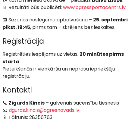
🎉 Katra mēneša aktīvākie – piedalās
balvu izlozē
.
📊 Rezultāti būs publicēti:
www.ogressportacentrs.lv
📅 Sezonas noslēguma apbalvošana –
25. septembrī
plkst. 19:45
, pirms tam – skrējiens bez ieskaites.
Reģistrācija
Reģistrēties iespējams uz vietas,
20 minūtes pirms
starta
.
Pieteikšanās ir vienkārša un neprasa iepriekšēju
reģistrāciju.
Kontakti
📞
Zigurds Kincis
– galvenais sacensību tiesnesis
📧
zigurds.kincis@ogresnovads.lv
📱 Tālrunis: 28356763