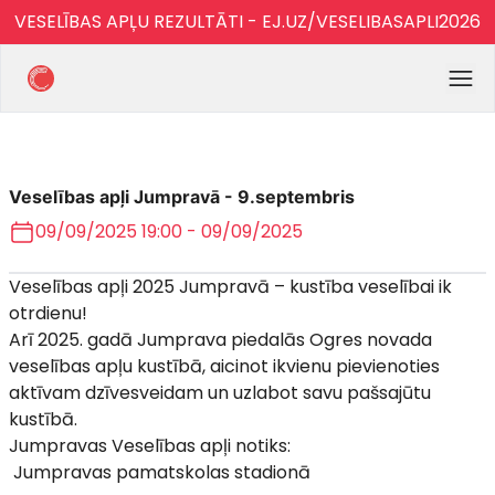
VESELĪBAS APĻU REZULTĀTI - EJ.UZ/VESELIBASAPLI2026
Veselības apļi Jumpravā - 9.septembris
09/09/2025 19:00 - 09/09/2025
Veselības apļi 2025 Jumpravā – kustība veselībai ik
otrdienu!
Arī 2025. gadā Jumprava piedalās Ogres novada
veselības apļu kustībā, aicinot ikvienu pievienoties
aktīvam dzīvesveidam un uzlabot savu pašsajūtu
kustībā.
Jumpravas Veselības apļi notiks:
Jumpravas pamatskolas stadionā