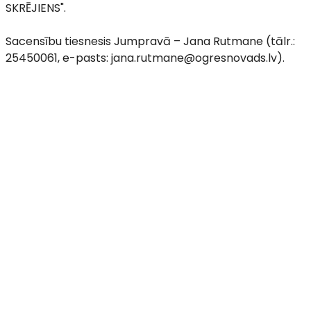
SKRĒJIENS".
Sacensību tiesnesis Jumpravā – Jana Rutmane (tālr.:
25450061, e-pasts: jana.rutmane@ogresnovads.lv).