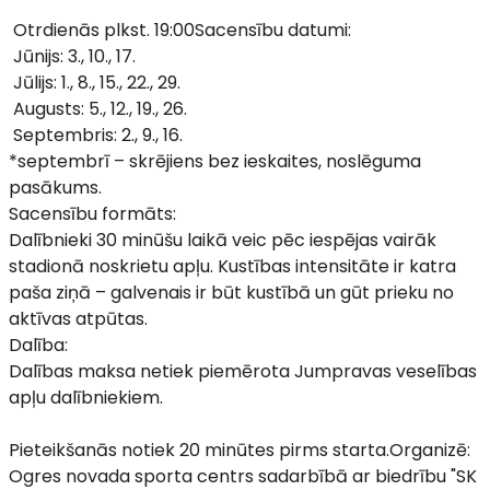
Otrdienās plkst. 19:00Sacensību datumi:
Jūnijs: 3., 10., 17.
Jūlijs: 1., 8., 15., 22., 29.
Augusts: 5., 12., 19., 26.
Septembris: 2., 9., 16.
*septembrī – skrējiens bez ieskaites, noslēguma
pasākums.
Sacensību formāts:
Dalībnieki 30 minūšu laikā veic pēc iespējas vairāk
stadionā noskrietu apļu. Kustības intensitāte ir katra
paša ziņā – galvenais ir būt kustībā un gūt prieku no
aktīvas atpūtas.
Dalība:
Dalības maksa netiek piemērota Jumpravas veselības
apļu dalībniekiem.
Pieteikšanās notiek 20 minūtes pirms starta.Organizē:
Ogres novada sporta centrs sadarbībā ar biedrību "SK