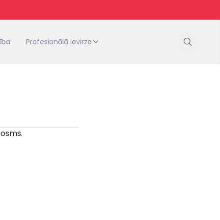
tība
Profesionālā ievirze
.posms.