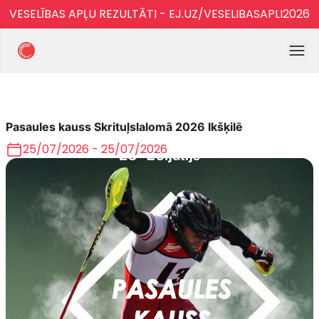
VESELĪBAS APĻU REZULTĀTI - EJ.UZ/VESELIBASAPLI2026
Pasaules kauss Skrituļslalomā 2026 Ikšķilē
25/07/2026 - 25/07/2026