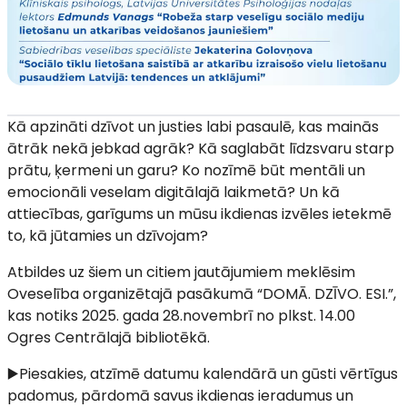
Kā apzināti dzīvot un justies labi pasaulē, kas mainās
ātrāk nekā jebkad agrāk? Kā saglabāt līdzsvaru starp
prātu, ķermeni un garu? Ko nozīmē būt mentāli un
emocionāli veselam digitālajā laikmetā? Un kā
attiecības, garīgums un mūsu ikdienas izvēles ietekmē
to, kā jūtamies un dzīvojam?
Atbildes uz šiem un citiem jautājumiem meklēsim
Oveselība organizētajā pasākumā “DOMĀ. DZĪVO. ESI.”,
kas notiks 2025. gada 28.novembrī no plkst. 14.00
Ogres Centrālajā bibliotēkā.
▶️Piesakies, atzīmē datumu kalendārā un gūsti vērtīgus
padomus, pārdomā savus ikdienas ieradumus un