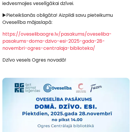
iedvesmojies veselīgākai dzīvei.
▶️Pieteikšanās obligāta! Aizpildi savu pieteikumu
Oveselība mājaslapā:
https://oveselibaogre.lv/pasakums/oveseliba-
pasakums-doma-dzivo-esi-2025-gada-28-
novembri-ogres-centralaja-biblioteka/
Dzīvo vesels Ogres novadā!