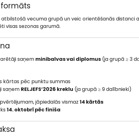
 formāts
v atbilstošā vecuma grupā un veic orientēšanās distanci 
ēti visas sezonas garumā.
ana
varētāji saņem
minibalvas vai diplomus
(ja grupā ≥ 3 da
sas kārtas pēc punktu summas
ēji saņem
RELJEFS’2026 kreklu
(ja grupā ≥ 9 dalībnieki)
kopvērtējumam, jāpiedalās vismaz
14 kārtās
iks
14. oktobrī pēc finiša
aksa