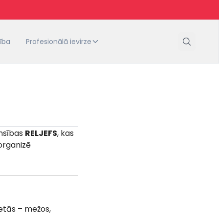
tība
Profesionālā ievirze
ensības
RELJEFS
, kas
organizē
etās – mežos,