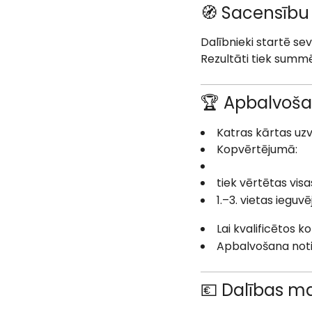
🧭 Sacensību
Dalībnieki startē se
Rezultāti tiek summ
🏆 Apbalvoš
Katras kārtas uz
Kopvērtējumā:
tiek vērtētas vi
1.–3. vietas ieguv
Lai kvalificētos 
Apbalvošana not
💶 Dalības m