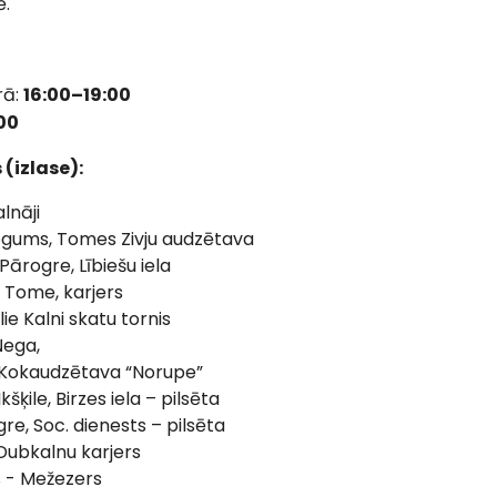
ē.
rā:
16:00–19:00
00
(izlase):
alnāji
 Ķegums, Tomes Zivju audzētava
- Pārogre, Lībiešu iela
 - Tome, karjers
ilie Kalni skatu tornis
Ņega,
- Kokaudzētava “Norupe”
kšķile, Birzes iela – pilsēta
Ogre, Soc. dienests – pilsēta
- Dubkalnu karjers
ts - Mežezers