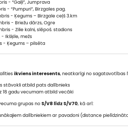
ris - “Gaiļi”, Jumprava
ris - “Pumpuri”, Birzgales pag.
mbris - Ķegums – Birzgale ceļš 3.km
mbris - Briežu dārzs, Ogre
ris - Zilie kalni, slēpoš. stadions
 - Ikšķile, mežs
is - Ķegums – pilsēta
alīties
ikviens interesents
, neatkarīgi no sagatavotības 
s stāvokli atbild pats dalībnieks
dz 18 gadu vecumam atbild vecāki
 vecuma grupas no
S/V8 līdz S/V70
, kā arī:
unākajiem dalībniekiem ar pavadoni (distance pielīdzināt