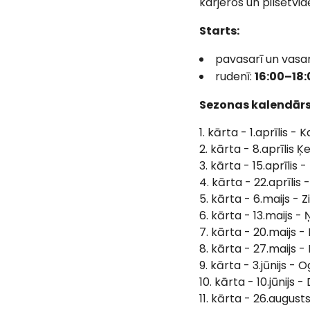
karjeros un pilsētvid
Starts:
pavasarī un vasa
rudenī:
16:00–18:
Sezonas kalendārs 
kārta - 1.aprīlis - K
2. kārta - 8.aprīlis
3. kārta - 15.aprīlis 
4. kārta - 22.aprīlis
5. kārta - 6.maijs - Z
6. kārta - 13.maijs - 
7. kārta - 20.maijs 
8. kārta - 27.maijs - I
9. kārta - 3.jūnijs - 
10. kārta - 10.jūnijs 
11. kārta - 26.augus