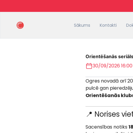
Sākums
Kontakti
Do
Orientēšanās seriāls 
30/09/2026 16:00
Ogres novadā arī 20
pulcē gan pieredzēju
Orientēšanās klub
📍 Norises vie
Sacensības notiks
1