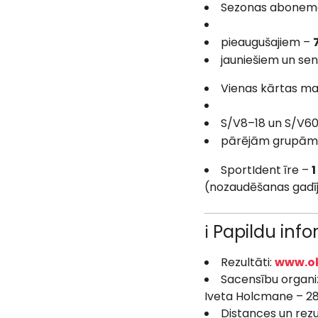
Sezonas abonem
pieaugušajiem –
jauniešiem un se
Vienas kārtas ma
S/V8–18 un S/V6
pārējām grupām
SportIdent īre –
1
(nozaudēšanas gadī
ℹ️ Papildu inf
Rezultāti:
www.ok
Sacensību organi
Iveta Holcmane – 2
Distances un rezul