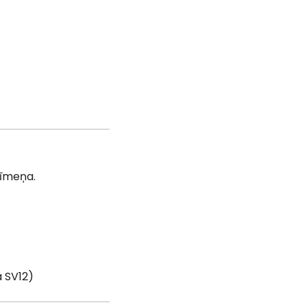
līmeņa.
a SV12)