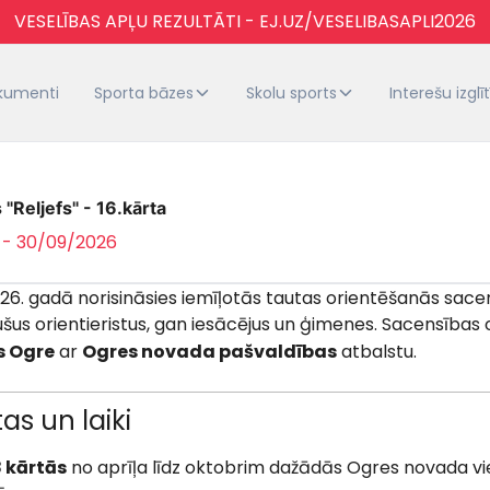
VESELĪBAS APĻU REZULTĀTI - EJ.UZ/VESELIBASAPLI2026
kumenti
Sporta bāzes
Skolu sports
Interešu izglī
"Reljefs" - 16.kārta
 - 30/09/2026
26. gadā norisināsies iemīļotās tautas orientēšanās sac
šus orientieristus, gan iesācējus un ģimenes. Sacensības 
s Ogre
ar
Ogres novada pašvaldības
atbalstu.
tas un laiki
8 kārtās
no aprīļa līdz oktobrim dažādās Ogres novada vi