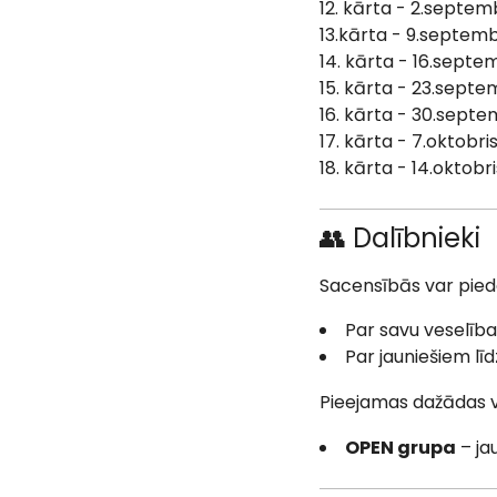
12. kārta - 2.septemb
13.kārta - 9.septemb
14. kārta - 16.septe
15. kārta - 23.septe
16. kārta - 30.septemb
17. kārta - 7.oktobris
18. kārta - 14.oktobr
👥 Dalībnieki
Sacensībās var pied
Par savu veselība
Par jauniešiem lī
Pieejamas dažādas
OPEN grupa
– ja