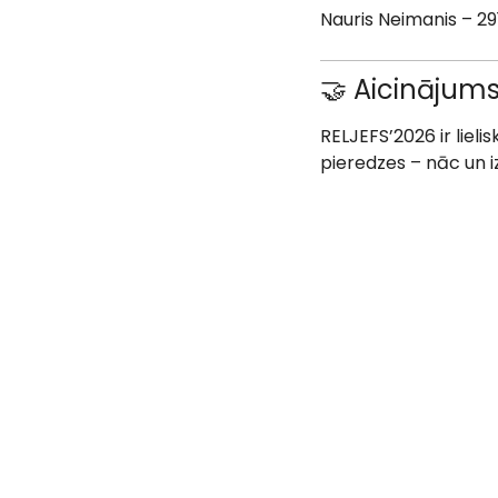
Nauris Neimanis – 2
🤝 Aicinājums
RELJEFS’2026 ir liel
pieredzes – nāc un 