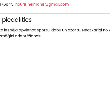
9176845,
nauris.neimanis@gmail.com
 piedalīties
iska iespēja apvienot sportu, dabu un azartu. Neatkarīgi n
izmēģini orientēšanos!