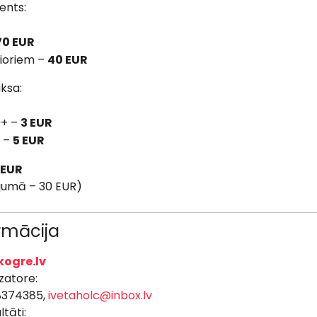
ents:
70 EUR
nioriem –
40 EUR
ksa:
0+ –
3 EUR
 –
5 EUR
 EUR
jumā – 30 EUR)
ormācija
ogre.lv
zatore:
8374385,
ivetaholc@inbox.lv
tāti: