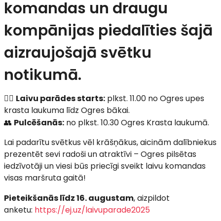
komandas un draugu
kompānijas piedalīties šajā
aizraujošajā svētku
notikumā.
🚣‍♀️
Laivu parādes starts:
plkst. 11.00 no Ogres upes
krasta laukuma līdz Ogres bākai.
👥
Pulcēšanās:
no plkst. 10.30 Ogres Krasta laukumā.
Lai padarītu svētkus vēl krāšņākus, aicinām dalībniekus
prezentēt sevi radoši un atraktīvi – Ogres pilsētas
iedzīvotāji un viesi būs priecīgi sveikt laivu komandas
visas maršruta gaitā!
Pieteikšanās līdz 16. augustam
, aizpildot
anketu:
https://ej.uz/laivuparade2025