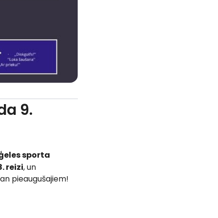
da 9.
eles sporta
. reizi
, un
an pieaugušajiem!