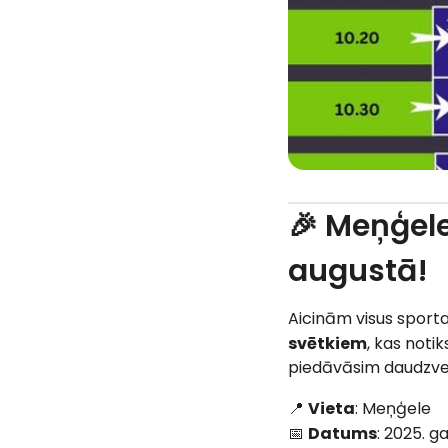
🎉 Meņģele
augustā!
Aicinām visus sporta
svētkiem
, kas noti
piedāvāsim daudzvei
📍
Vieta
: Meņģele
📅
Datums
: 2025. g