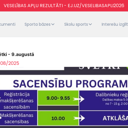
VESELĪBAS APĻU REZULTĀTI - EJ.UZ/VESELIBASAPLI2026
kumenti
Sporta bāzes
Skolu sports
Interešu izglī
tki - 9.augustā
/08/2025