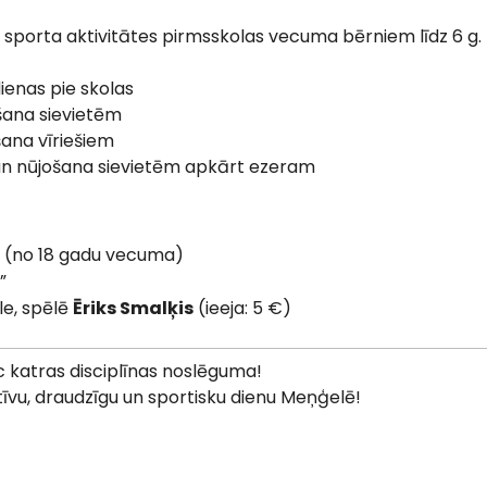
n sporta aktivitātes pirmsskolas vecuma bērniem līdz 6 g.
dienas pie skolas
šana sievietēm
šana vīriešiem
 un nūjošana sievietēm apkārt ezeram
s (no 18 gadu vecuma)
”
le, spēlē
Ēriks Smalķis
(ieeja: 5 €)
 katras disciplīnas noslēguma!
tīvu, draudzīgu un sportisku dienu Meņģelē!