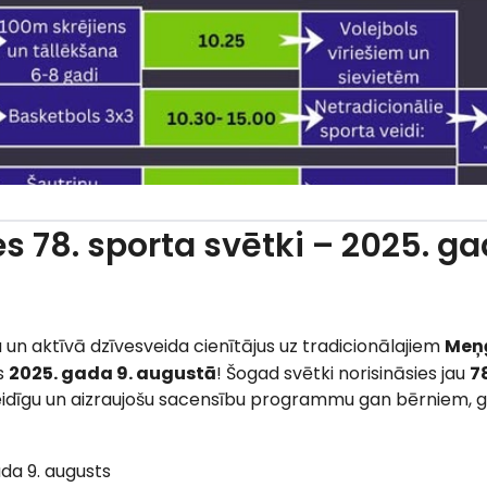
s 78. sporta svētki – 2025. ga
 un aktīvā dzīvesveida cienītājus uz tradicionālajiem
Meņģ
ks
2025. gada 9. augustā
! Šogad svētki norisināsies jau
78
dīgu un aizraujošu sacensību programmu gan bērniem, g
ada 9. augusts