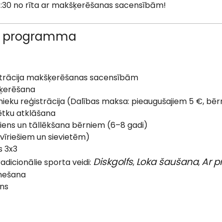
 6:30 no rīta ar makšķerēšanas sacensībām!
u programma
strācija makšķerēšanas sacensībām
šķerēšana
nieku reģistrācija (Dalības maksa: pieaugušajiem 5 €, bē
ētku atklāšana
jiens un tāllēkšana bērniem (6–8 gadi)
(vīriešiem un sievietēm)
s 3x3
Diskgolfs
Loka šaušana
Ar p
adicionālie sporta veidi:
,
,
 mešana
ens