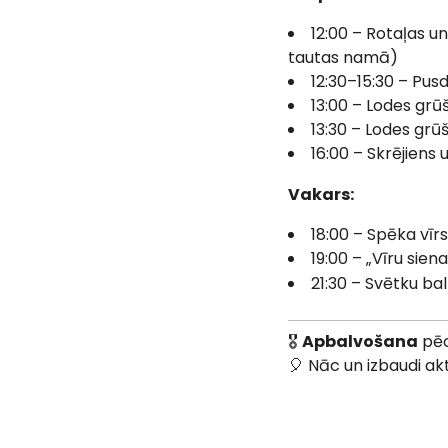
12:00 – Rotaļas u
tautas namā)
12:30–15:30 – Pus
13:00 – Lodes grū
13:30 – Lodes grū
16:00 – Skrējiens
Vakars:
18:00 – Spēka vīr
19:00 – „Vīru siena
21:30 – Svētku bal
🎖
Apbalvošana
pēc
🎈 Nāc un izbaudi ak