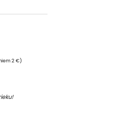
rniem 2 €)
rieku!