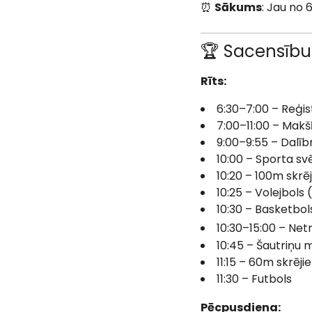
⏰
Sākums
: Jau no
🏆 Sacensīb
Rīts:
6:30–7:00 – Reģi
7:00–11:00 – Mak
9:00–9:55 – Dalīb
10:00 – Sporta sv
10:20 – 100m skrē
10:25 – Volejbols 
10:30 – Basketbol
10:30–15:00 – Netr
10:45 – Šautriņu
11:15 – 60m skrēji
11:30 – Futbols
Pēcpusdiena: