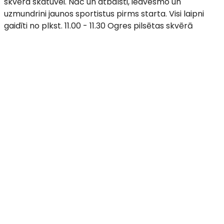
skvēra skatuvei. Nāc un atbalsti, iedvesmo un
uzmundrini jaunos sportistus pirms starta. Visi laipni
gaidīti no plkst. 11.00 - 11.30 Ogres pilsētas skvērā