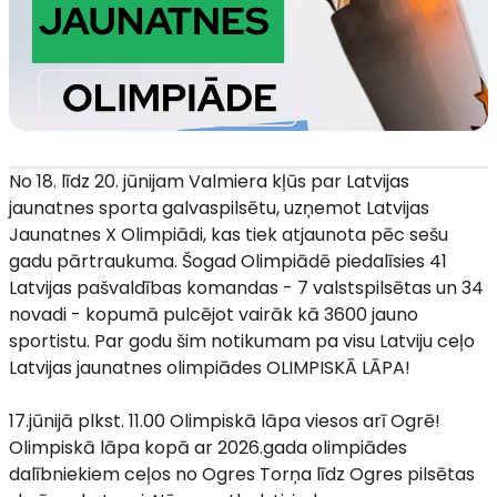
No 18. līdz 20. jūnijam Valmiera kļūs par Latvijas
jaunatnes sporta galvaspilsētu, uzņemot Latvijas
Jaunatnes X Olimpiādi, kas tiek atjaunota pēc sešu
gadu pārtraukuma. Šogad Olimpiādē piedalīsies 41
Latvijas pašvaldības komandas - 7 valstspilsētas un 34
novadi - kopumā pulcējot vairāk kā 3600 jauno
sportistu. Par godu šim notikumam pa visu Latviju ceļo
Latvijas jaunatnes olimpiādes OLIMPISKĀ LĀPA!
17.jūnijā plkst. 11.00 Olimpiskā lāpa viesos arī Ogrē!
Olimpiskā lāpa kopā ar 2026.gada olimpiādes
dalībniekiem ceļos no Ogres Torņa līdz Ogres pilsētas