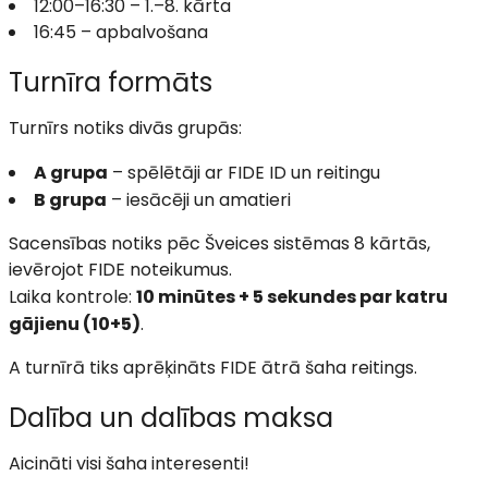
12:00–16:30 – 1.–8. kārta
16:45 – apbalvošana
Turnīra formāts
Turnīrs notiks divās grupās:
A grupa
– spēlētāji ar FIDE ID un reitingu
B grupa
– iesācēji un amatieri
Sacensības notiks pēc Šveices sistēmas 8 kārtās,
ievērojot FIDE noteikumus.
Laika kontrole:
10 minūtes + 5 sekundes par katru
gājienu (10+5)
.
A turnīrā tiks aprēķināts FIDE ātrā šaha reitings.
Dalība un dalības maksa
Aicināti visi šaha interesenti!