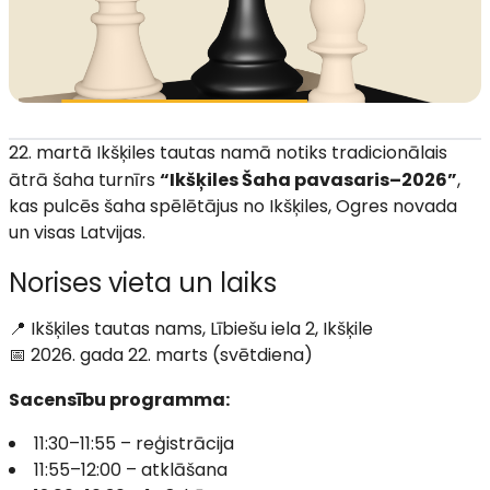
22. martā Ikšķiles tautas namā notiks tradicionālais
ātrā šaha turnīrs
“Ikšķiles Šaha pavasaris–2026”
,
kas pulcēs šaha spēlētājus no Ikšķiles, Ogres novada
un visas Latvijas.
Norises vieta un laiks
📍 Ikšķiles tautas nams, Lībiešu iela 2, Ikšķile
📅 2026. gada 22. marts (svētdiena)
Sacensību programma:
11:30–11:55 – reģistrācija
11:55–12:00 – atklāšana