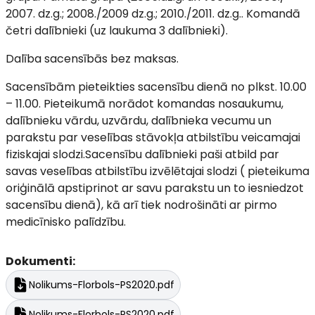
2007. dz.g.; 2008./2009 dz.g.; 2010./2011. dz.g.. Komandā
četri dalībnieki (uz laukuma 3 dalībnieki).
Dalība sacensībās bez maksas.
Sacensībām pieteikties sacensību dienā no plkst. 10.00
– 11.00. Pieteikumā norādot komandas nosaukumu,
dalībnieku vārdu, uzvārdu, dalībnieka vecumu un
parakstu par veselības stāvokļa atbilstību veicamajai
fiziskajai slodzi.Sacensību dalībnieki paši atbild par
savas veselības atbilstību izvēlētajai slodzi ( pieteikuma
oriģinālā apstiprinot ar savu parakstu un to iesniedzot
sacensību dienā), kā arī tiek nodrošināti ar pirmo
medicīnisko palīdzību.
Dokumenti:
Nolikums-Florbols-PS2020.pdf
Nolikums-Florbols-PS2020.pdf