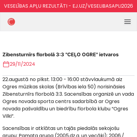
VESELĪBAS APĻU REZULTĀTI - EJ.UZ/VESELIBASAPLI2026
Zibensturnīrs florbolā 3:3 "CEĻO OGRE" ietvaros
29/11/2024
22.augustā no plkst. 13:00 - 16:00 stāvvlaukumā aiz
Ogres mūzikas skolas (Brīvības iela 50) norisināsies
Zibensturnīrs florbolā 3:3. Sacensības organizē un vada
Ogres novada sporta centrs sadarbībā ar Ogres
novada pašvaldību un biedrību florbola klubu “Ogres
Vilki”.
Sacensības ir atklātas un tajās piedalās sekojošu
grupu: Pamata grupa (2005.dz.g. un vecāki); 2006./