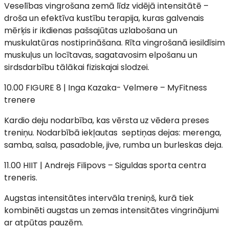
Veselības vingrošana zemā līdz vidējā intensitātē –
droša un efektīva kustību terapija, kuras galvenais
mērķis ir ikdienas pašsajūtas uzlabošana un
muskulatūras nostiprināšana. Rīta vingrošanā iesildīsim
muskuļus un locītavas, sagatavosim elpošanu un
sirdsdarbību tālākai fiziskajai slodzei.
10.00 FIGURE 8 | Inga Kazaka- Velmere – MyFitness
trenere
Kardio deju nodarbība, kas vērsta uz vēdera preses
treniņu. Nodarbībā iekļautas septiņas dejas: merenga,
samba, salsa, pasadoble, jive, rumba un burleskas deja.
11.00 HIIT | Andrejs Filipovs – Siguldas sporta centra
treneris.
Augstas intensitātes intervāla treniņš, kurā tiek
kombinēti augstas un zemas intensitātes vingrinājumi
ar atpūtas pauzēm.