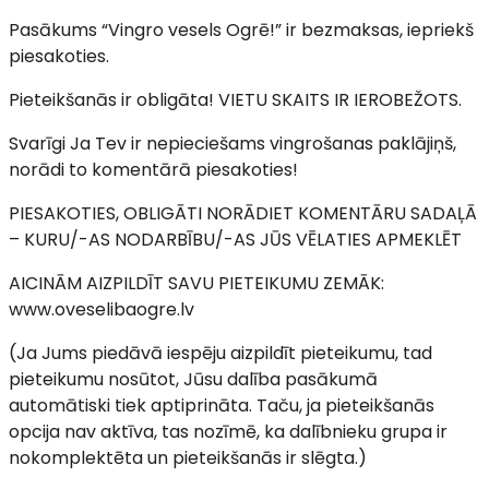
Pasākums “Vingro vesels Ogrē!” ir bezmaksas, iepriekš
piesakoties.
Pieteikšanās ir obligāta! VIETU SKAITS IR IEROBEŽOTS.
Svarīgi Ja Tev ir nepieciešams vingrošanas paklājiņš,
norādi to komentārā piesakoties!
PIESAKOTIES, OBLIGĀTI NORĀDIET KOMENTĀRU SADAĻĀ
– KURU/-AS NODARBĪBU/-AS JŪS VĒLATIES APMEKLĒT
AICINĀM AIZPILDĪT SAVU PIETEIKUMU ZEMĀK:
www.oveselibaogre.lv
(Ja Jums piedāvā iespēju aizpildīt pieteikumu, tad
pieteikumu nosūtot, Jūsu dalība pasākumā
automātiski tiek aptiprināta. Taču, ja pieteikšanās
opcija nav aktīva, tas nozīmē, ka dalībnieku grupa ir
nokomplektēta un pieteikšanās ir slēgta.)