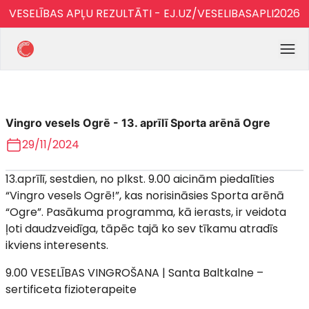
VESELĪBAS APĻU REZULTĀTI - EJ.UZ/VESELIBASAPLI2026
Vingro vesels Ogrē - 13. aprīlī Sporta arēnā Ogre
29/11/2024
13.aprīlī, sestdien, no plkst. 9.00 aicinām piedalīties
“Vingro vesels Ogrē!”, kas norisināsies Sporta arēnā
“Ogre”. Pasākuma programma, kā ierasts, ir veidota
ļoti daudzveidīga, tāpēc tajā ko sev tīkamu atradīs
ikviens interesents.
9.00 VESELĪBAS VINGROŠANA | Santa Baltkalne –
sertificeta fizioterapeite