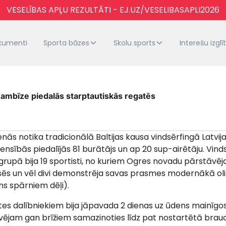
VESELĪBAS APĻU REZULTĀTI - EJ.UZ/VESELIBASAPLI2026
kumenti
Sporta bāzes
Skolu sports
Interešu izglī
Kambīze piedalās starptautiskās regatēs
dienās notika tradicionālā Baltijas kausa vindsērfingā Latv
ensībās piedalījās 81 burātājs un ap 20 sup-airētāju. Vind
rupā bija 19 sportisti, no kuriem Ogres novadu pārstāvēja 7
sēs un vēl divi demonstrēja savas prasmes modernākā oli
ns spārniem dēļi).
es dalībniekiem bija jāpavada 2 dienas uz ūdens mainīgos
ējam gan brīžiem samazinoties līdz pat nostartētā brauc