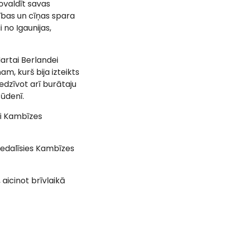
ovaldīt savas
rības un cīņas spara
 no Igaunijas,
artai Berlandei
am, kurš bija izteikts
edzīvot arī burātaju
 ūdenī.
zi Kambīzes
iedalīsies Kambīzes
 aicinot brīvlaikā