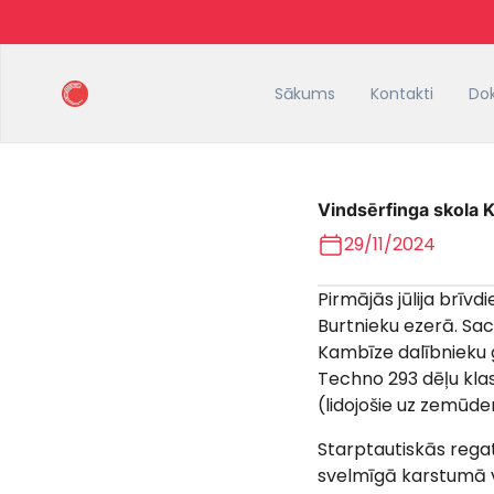
Sākums
Kontakti
Do
Vindsērfinga skola 
29/11/2024
Pirmājās jūlija brīv
Burtnieku ezerā. Sac
Kambīze dalībnieku g
Techno 293 dēļu kla
(lidojošie uz zemūde
Starptautiskās regat
svelmīgā karstumā v