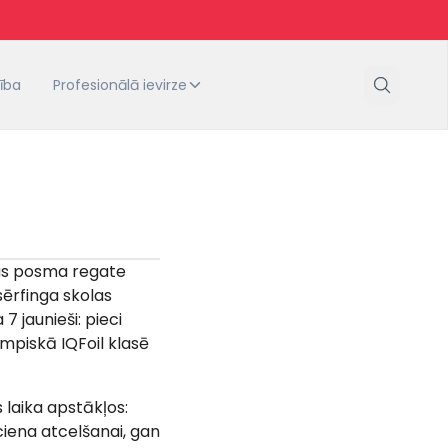
tība
Profesionālā ievirze
ijas posma regate
sērfinga skolas
 jaunieši: pieci
mpiskā IQFoil klasē
 laika apstākļos:
iena atcelšanai, gan