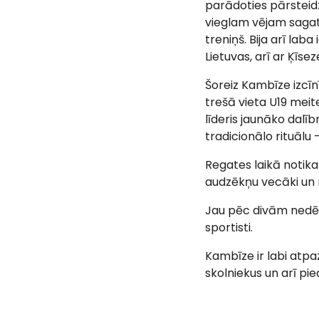
parādoties pārsteid
vieglam vējam sagata
treniņš. Bija arī lab
Lietuvas, arī ar Ķīse
Šoreiz Kambīze izcīn
trešā vieta U19 meite
līderis jaunāko dalī
tradicionālo rituālu
Regates laikā notika
audzēkņu vecāki un r
Jau pēc divām nedēļā
sportisti.
Kambīze ir labi atpaz
skolniekus un arī p