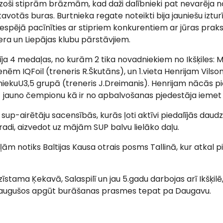
zoši stiprām brāzmām, kad daži dalībnieki pat nevarēja n
votās buras. Burtnieka regate noteikti bija jauniešu iztu
a iespējā pacīnīties ar stipriem konkurentiem ar jūras praksi
zera un Liepājas klubu pārstāvjiem.
īja 4 medaļas, no kurām 2 tika novadniekiem no Ikšķiles: M
nēm IQFoil (treneris R.Škutāns), un 1.vieta Henrijam Vilson
bniekuU3,5 grupā (treneris J.Dreimanis). Henrijam nācās pi
 - jauno čempionu kā ir no apbalvošanas pjedestāja iemet
 sup-airētāju sacensībās, kurās ļoti aktīvi piedalījās daud
adi, aizvedot uz mājām SUP balvu lielāko daļu.
m notiks Baltijas Kausa otrais posms Tallinā, kur atkal p
īstama Ķekavā, Salaspilī un jau 5.gadu darbojas arī Ikšķilē,
ieaugušos apgūt burāšanas prasmes tepat pa Daugavu.