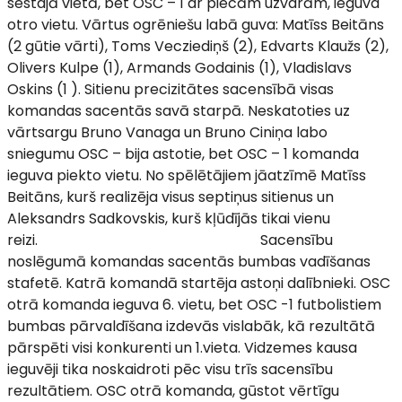
sestajā vietā, bet OSC – 1 ar piecām uzvarām, ieguva
otro vietu. Vārtus ogrēniešu labā guva: Matīss Beitāns
(2 gūtie vārti), Toms Vecziediņš (2), Edvarts Klaužs (2),
Olivers Kulpe (1), Armands Godainis (1), Vladislavs
Oskins (1 ). Sitienu precizitātes sacensībā visas
komandas sacentās savā starpā. Neskatoties uz
vārtsargu Bruno Vanaga un Bruno Ciniņa labo
sniegumu OSC – bija astotie, bet OSC – 1 komanda
ieguva piekto vietu. No spēlētājiem jāatzīmē Matīss
Beitāns, kurš realizēja visus septiņus sitienus un
Aleksandrs Sadkovskis, kurš kļūdījās tikai vienu
reizi. Sacensību
noslēgumā komandas sacentās bumbas vadīšanas
stafetē. Katrā komandā startēja astoņi dalībnieki. OSC
otrā komanda ieguva 6. vietu, bet OSC -1 futbolistiem
bumbas pārvaldīšana izdevās vislabāk, kā rezultātā
pārspēti visi konkurenti un 1.vieta. Vidzemes kausa
ieguvēji tika noskaidroti pēc visu trīs sacensību
rezultātiem. OSC otrā komanda, gūstot vērtīgu