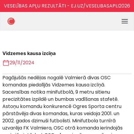
VESELĪBAS APĻU REZULTĀTI - EJ.UZ/VESELIBASAPLI2026
Vidzemes kausa izcīņa
29/11/2024
Pagājušās nedēļas nogalē Valmierā divas OSC
komandas piedalījās Vidzemes kausa izcīņā.
Sacensības notika minifutbolā, 9 metru sitienu
precizitātes izpildē un bumbas vadīšanas stafetē.
Astoņu komandu konkurencē Ogres Sporta centru
pārstāvēja divas komandas, kuras veidoja 2001. un
2002. gados dzimuši futbolisti. Minifutbola turnīrā
uzvarēja FK Valmiera, OSC otrā komanda ierindojās