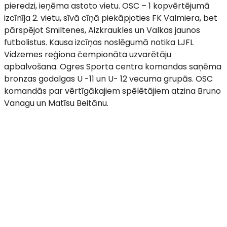
pieredzi, ieņēma astoto vietu. OSC – 1 kopvērtējumā
izcīnīja 2. vietu, sīvā cīņā piekāpjoties FK Valmiera, bet
pārspējot Smiltenes, Aizkraukles un Valkas jaunos
futbolistus. Kausa izcīņas noslēgumā notika LJFL
Vidzemes reģiona čempionāta uzvarētāju
apbalvošana. Ogres Sporta centra komandas saņēma
bronzas godalgas U -11 un U- 12 vecuma grupās. OSC
komandās par vērtīgākajiem spēlētājiem atzina Bruno
Vanagu un Matīsu Beitānu.