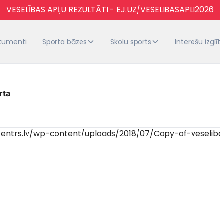
VESELĪBAS APĻU REZULTĀTI - EJ.UZ/VESELIBASAPLI2026
kumenti
Sporta bāzes
Skolu sports
Interešu izglī
rta
centrs.lv/wp-content/uploads/2018/07/Copy-of-veseliba