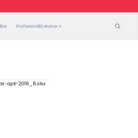
tība
Profesionālā ievirze
s-apli-2018_8.xlsx