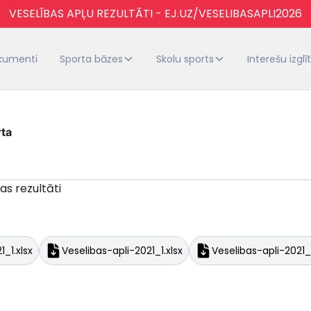
VESELĪBAS APĻU REZULTĀTI - EJ.UZ/VESELIBASAPLI2026
kumenti
Sporta bāzes
Skolu sports
Interešu izglī
rta
as rezultāti
1_1.xlsx
Veselibas-apli-2021_1.xlsx
Veselibas-apli-2021_1