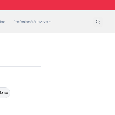
tība
Profesionālā ievirze
.xlsx