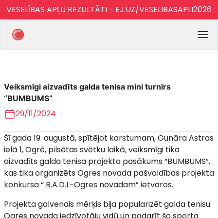
VESELĪBAS APĻU REZULTĀTI - EJ.UZ/VESELIBASAPLI2026
Veiksmīgi aizvadīts galda tenisa mini turnīrs
“BUMBUMS”
29/11/2024
Šī gada 19. augustā, spītējot karstumam, Gunāra Astras
ielā 1, Ogrē, pilsētas svētku laikā, veiksmīgi tika
aizvadīts galda tenisa projekta pasākums “BUMBUMS”,
kas tika organizēts Ogres novada pašvaldības projekta
konkursa “ R.A.D.I.-Ogres novadam” ietvaros.
Projekta galvenais mērķis bija popularizēt galda tenisu
Ogres novada iedzīvotāju vidū un padarīt šo sporta