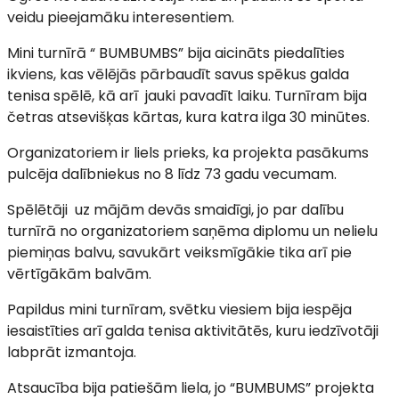
veidu pieejamāku interesentiem.
Mini turnīrā “ BUMBUMBS” bija aicināts piedalīties
ikviens, kas vēlējās pārbaudīt savus spēkus galda
tenisa spēlē, kā arī jauki pavadīt laiku. Turnīram bija
četras atsevišķas kārtas, kura katra ilga 30 minūtes.
Organizatoriem ir liels prieks, ka projekta pasākums
pulcēja dalībniekus no 8 līdz 73 gadu vecumam.
Spēlētāji uz mājām devās smaidīgi, jo par dalību
turnīrā no organizatoriem saņēma diplomu un nelielu
piemiņas balvu, savukārt veiksmīgākie tika arī pie
vērtīgākām balvām.
Papildus mini turnīram, svētku viesiem bija iespēja
iesaistīties arī galda tenisa aktivitātēs, kuru iedzīvotāji
labprāt izmantoja.
Atsaucība bija patiešām liela, jo “BUMBUMS” projekta