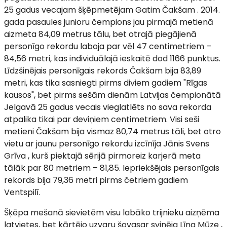
25 gadus vecajam šķēpmetējam Gatim Čakšam . 2014.
gada pasaules junioru čempions jau pirmajā metienā
aizmeta 84,09 metrus tālu, bet otrajā piegājienā
personīgo rekordu laboja par vēl 47 centimetriem –
84,56 metri, kas individuālajā ieskaitē dod 1166 punktus.
Līdzšinējais personīgais rekords Čakšam bija 83,89
metri, kas tika sasniegti pirms diviem gadiem "Rīgas
kausos", bet pirms sešām dienām Latvijas čempionātā
Jelgavā 25 gadus vecais vieglatlēts no sava rekorda
atpalika tikai par deviņiem centimetriem. Visi seši
metieni Čakšam bija vismaz 80,74 metrus tāli, bet otro
vietu ar jaunu personīgo rekordu izcīnīja Jānis Svens
Grīva , kurš piektajā sērijā pirmoreiz karjerā meta
tālāk par 80 metriem – 81,85. Iepriekšējais personīgais
rekords bija 79,36 metri pirms četriem gadiem
Ventspilī.
Šķēpa mešanā sievietēm visu labāko trijnieku aizņēma
latvietes, bet kārtējo uzvaru šovasar svinēja Līna Mūze ,