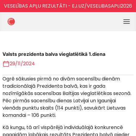
VESELĪBAS APĻU REZULTĀTI - EJ.UZ/VESELIBASAPLI2026
Valsts prezidenta balva vieglatlētikā 1.diena
29/11/2024
Ogrē sākusies pirmā no divām sacensību dienām
tradicionālajā Prezidenta balvā, kas ir gada
nozīmīgākās sacensības Baltijas vieglatlētikas sezonā.
Pēc pirmās sacensību dienas Latvijai un Igaunijai
vienāds punktu skaits (114 punkti), savukārt Lietuvas
komandai – 106 punkti.
Kā kungu, tā arī vispārējā individuālajā konkurencē
pagaidām labākais rezultāts Prezidenta balvā pieder