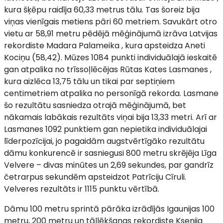
kura šķēpu raidīja 60,33 metrus tālu. Tas šoreiz bija
viņas vienīgais metiens pāri 60 metriem. Savukārt otro
vietu ar 58,91 metru pēdējā mēģinājumā izrāva Latvijas
rekordiste Madara Palameika , kura apsteidza Aneti
Kociņu (58,42). Mūzes 1084 punkti individuālajā ieskaitē
gan atpalika no trīssoļlēcējas Rūtas Kates Lasmanes ,
kura aizlēca 13,75 tālu un tikai par septiņiem
centimetriem atpalika no personīgā rekorda. Lasmane
šo rezultātu sasniedza otrajā mēģinājumā, bet
nākamais labākais rezultāts viņai bija 13,33 metri. Arī ar
Lasmanes 1092 punktiem gan nepietika individuālajai
līderpozīcijai, jo pagaidām augstvērtīgāko rezultātu
dāmu konkurencē ir sasniegusi 800 metru skrējēja Līga
Velvere – divas minūtes un 2,69 sekundes, par gandrīz
četrarpus sekundēm apsteidzot Patrīciju Cīruli.
Velveres rezultāts ir 1115 punktu vērtībā.
Dāmu 100 metru sprintā pārāka izrādījās Igaunijas 100
metru, 200 metru un tāllēkšanas rekordiste Ksenija