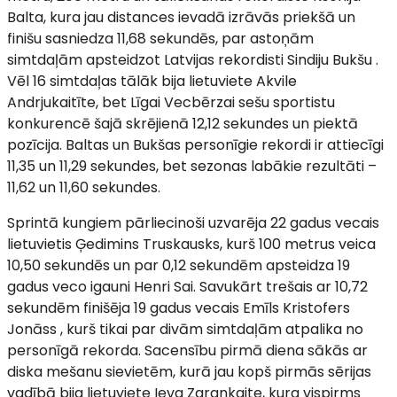
Balta, kura jau distances ievadā izrāvās priekšā un
finišu sasniedza 11,68 sekundēs, par astoņām
simtdaļām apsteidzot Latvijas rekordisti Sindiju Bukšu .
Vēl 16 simtdaļas tālāk bija lietuviete Akvile
Andrjukaitīte, bet Līgai Vecbērzai sešu sportistu
konkurencē šajā skrējienā 12,12 sekundes un piektā
pozīcija. Baltas un Bukšas personīgie rekordi ir attiecīgi
11,35 un 11,29 sekundes, bet sezonas labākie rezultāti –
11,62 un 11,60 sekundes.
Sprintā kungiem pārliecinoši uzvarēja 22 gadus vecais
lietuvietis Ģedimins Truskausks, kurš 100 metrus veica
10,50 sekundēs un par 0,12 sekundēm apsteidza 19
gadus veco igauni Henri Sai. Savukārt trešais ar 10,72
sekundēm finišēja 19 gadus vecais Emīls Kristofers
Jonāss , kurš tikai par divām simtdaļām atpalika no
personīgā rekorda. Sacensību pirmā diena sākās ar
diska mešanu sievietēm, kurā jau kopš pirmās sērijas
vadībā bija lietuviete Ieva Zarankaite, kura vispirms