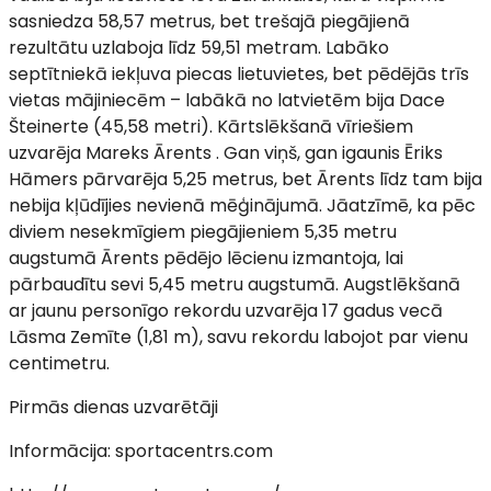
sasniedza 58,57 metrus, bet trešajā piegājienā
rezultātu uzlaboja līdz 59,51 metram. Labāko
septītniekā iekļuva piecas lietuvietes, bet pēdējās trīs
vietas mājiniecēm – labākā no latvietēm bija Dace
Šteinerte (45,58 metri). Kārtslēkšanā vīriešiem
uzvarēja Mareks Ārents . Gan viņš, gan igaunis Ēriks
Hāmers pārvarēja 5,25 metrus, bet Ārents līdz tam bija
nebija kļūdījies nevienā mēģinājumā. Jāatzīmē, ka pēc
diviem nesekmīgiem piegājieniem 5,35 metru
augstumā Ārents pēdējo lēcienu izmantoja, lai
pārbaudītu sevi 5,45 metru augstumā. Augstlēkšanā
ar jaunu personīgo rekordu uzvarēja 17 gadus vecā
Lāsma Zemīte (1,81 m), savu rekordu labojot par vienu
centimetru.
Pirmās dienas uzvarētāji
Informācija: sportacentrs.com