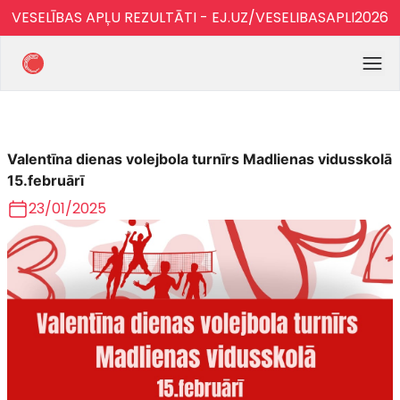
VESELĪBAS APĻU REZULTĀTI - EJ.UZ/VESELIBASAPLI2026
Valentīna dienas volejbola turnīrs Madlienas vidusskolā
15.februārī
23/01/2025