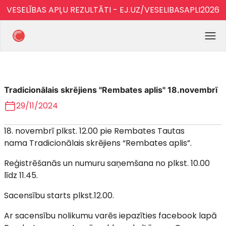
VESELĪBAS APĻU REZULTĀTI - EJ.UZ/VESELIBASAPLI2026
Tradicionālais skrējiens "Rembates aplis" 18.novembrī
29/11/2024
18. novembrī plkst. 12.00 pie Rembates Tautas
nama Tradicionālais skrējiens “Rembates aplis”.
Reģistrēšanās un numuru saņemšana no plkst. 10.00
līdz 11.45.
Sacensību starts plkst.12.00.
Ar sacensību nolikumu varēs iepazīties facebook lapā