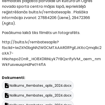
Rembates pagasta pārvalde un kultūra un Ogres
novada sporta centra mājas lapā, iepriekšējā
reģistrēšanās bulta.lv/rembatesaplis . Plašāka
informācija zvanot: 27884206 (Liene), 29472366
(Agita).
Pasākuma laikā tiks filmēts un fotografēts.
http://bulta.lv/rembatesaplis?
fbclid=IwZXh0bgNhZW0CMTAAAR0lfPgEJKItcQmqBc2
oXA7-
HNohspoZOnR_HO8X0RiNLyk7YBQxrIfyIVM_aem_nm
WkFusveuspHdPetY4f1A
Dokumenti:
Nolikums_Rembates_aplis_2024.docx
Nolikums_Rembates_aplis_2024.docx