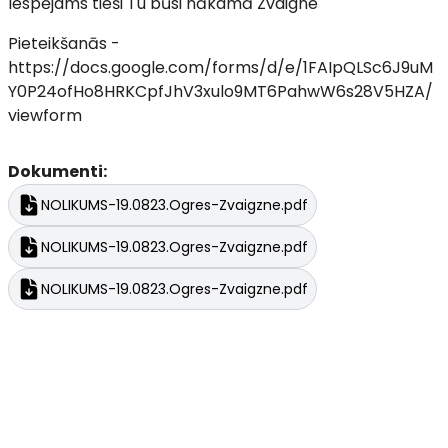
Iespējams tieši Tu būsi nākamā Zvaigne
Pieteikšanās -
https://docs.google.com/forms/d/e/1FAIpQLSc6J9uM
Y0P24ofHo8HRKCpfJhV3xulo9MT6PahwW6s28V5HZA/
viewform
Dokumenti:
NOLIKUMS-19.0823.Ogres-Zvaigzne.pdf
NOLIKUMS-19.0823.Ogres-Zvaigzne.pdf
NOLIKUMS-19.0823.Ogres-Zvaigzne.pdf