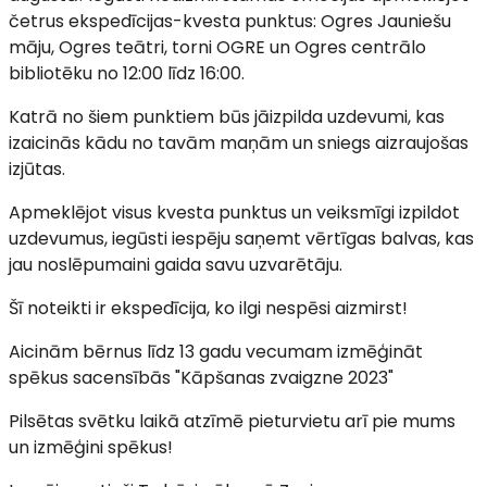
četrus ekspedīcijas-kvesta punktus: Ogres Jauniešu
māju, Ogres teātri, torni OGRE un Ogres centrālo
bibliotēku no 12:00 līdz 16:00.
Katrā no šiem punktiem būs jāizpilda uzdevumi, kas
izaicinās kādu no tavām maņām un sniegs aizraujošas
izjūtas.
Apmeklējot visus kvesta punktus un veiksmīgi izpildot
uzdevumus, iegūsti iespēju saņemt vērtīgas balvas, kas
jau noslēpumaini gaida savu uzvarētāju.
Šī noteikti ir ekspedīcija, ko ilgi nespēsi aizmirst!
Aicinām bērnus līdz 13 gadu vecumam izmēģināt
spēkus sacensībās "Kāpšanas zvaigzne 2023"
Pilsētas svētku laikā atzīmē pieturvietu arī pie mums
un izmēģini spēkus!