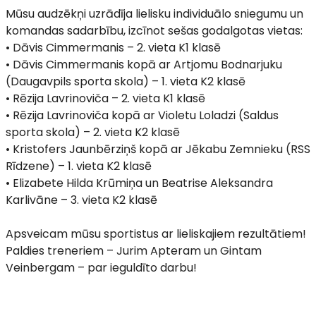
Mūsu audzēkņi uzrādīja lielisku individuālo sniegumu un
komandas sadarbību, izcīnot sešas godalgotas vietas:
• Dāvis Cimmermanis – 2. vieta K1 klasē
• Dāvis Cimmermanis kopā ar Artjomu Bodnarjuku
(Daugavpils sporta skola) – 1. vieta K2 klasē
• Rēzija Lavrinoviča – 2. vieta K1 klasē
• Rēzija Lavrinoviča kopā ar Violetu Loladzi (Saldus
sporta skola) – 2. vieta K2 klasē
• Kristofers Jaunbērziņš kopā ar Jēkabu Zemnieku (RSS
Rīdzene) – 1. vieta K2 klasē
• Elizabete Hilda Krūmiņa un Beatrise Aleksandra
Karlivāne – 3. vieta K2 klasē
Apsveicam mūsu sportistus ar lieliskajiem rezultātiem!
Paldies treneriem – Jurim Apteram un Gintam
Veinbergam – par ieguldīto darbu!