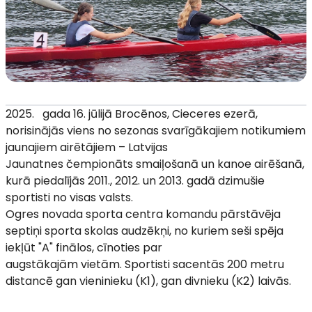
2025. gada 16. jūlijā Brocēnos, Cieceres ezerā,
norisinājās viens no sezonas svarīgākajiem notikumiem
jaunajiem airētājiem – Latvijas
Jaunatnes čempionāts smaiļošanā un kanoe airēšanā,
kurā piedalījās 2011., 2012. un 2013. gadā dzimušie
sportisti no visas valsts.
Ogres novada sporta centra komandu pārstāvēja
septiņi sporta skolas audzēkņi, no kuriem seši spēja
iekļūt "A" finālos, cīnoties par
augstākajām vietām. Sportisti sacentās 200 metru
distancē gan vieninieku (K1), gan divnieku (K2) laivās.