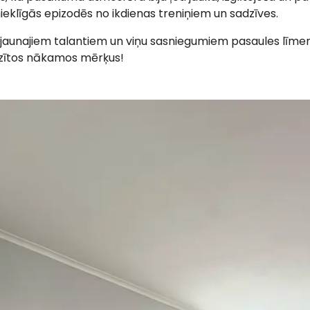
eklīgās epizodēs no ikdienas treniņiem un sadzīves.
jaunajiem talantiem un viņu sasniegumiem pasaules līme
irzītos nākamos mērķus!