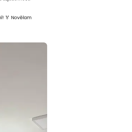
nī! 🏅 Novēlam