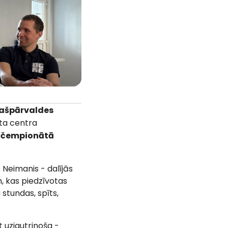
pašpārvaldes
rta centra
u čempionātā
s Neimanis - dalījās
, kas piedzīvotas
 stundas, spīts,
t uzjautrinoša -