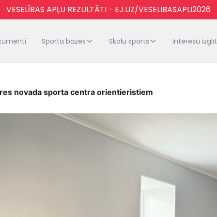
VESELĪBAS APĻU REZULTĀTI - EJ.UZ/VESELIBASAPLI2026
kumenti
Sporta bāzes
Skolu sports
Interešu izglī
res novada sporta centra orientieristiem