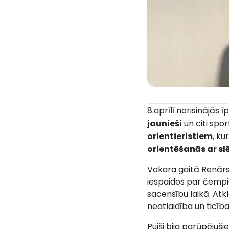
8.aprīlī norisinājās 
jaunieši
un citi spo
orientieristiem
, ku
orientēšanās ar s
Vakara gaitā Renārs G
iespaidos par čempio
sacensību laikā. Atkl
neatlaidība un ticīb
Puiši bija parūpējuši