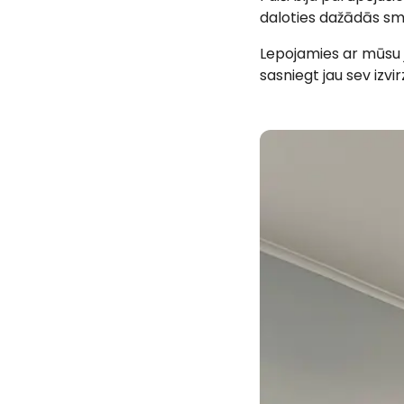
daloties dažādās smi
Lepojamies ar mūsu 
sasniegt jau sev izv