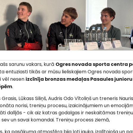
īpašs sarunu vakars, kurā
Ogres novada sporta centra 
rta entuziasti tikās ar mūsu lieliskajiem Ogres novada spo
ri vēl nesen
izcīnīja bronzas medaļas Pasaules junior
lēpēm
.
rasis, Lūkass Siliņš, Audris Odo Vītoliņš un treneris Nauri
nāta norisi, treniņu procesu, izaicinājumiem un emocijām
āti dalījās - cik aiz katras godalgas ir neskaitāmas treniņu
a sev un savai komandai. Treniņu process ziemā,
es, ka pasākuma atmosfēra bija ļoti jauka, izglītojoša un pa