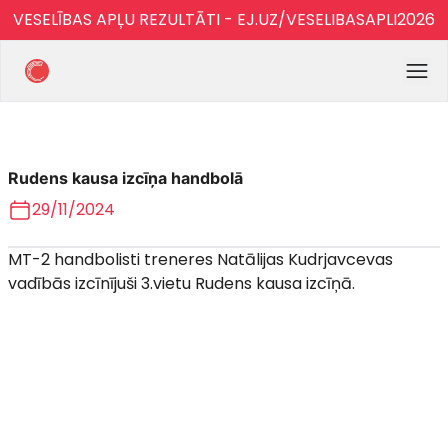
VESELĪBAS APĻU REZULTĀTI - EJ.UZ/VESELIBASAPLI2026
Rudens kausa izcīņa handbolā
29/11/2024
MT-2 handbolisti treneres Natālijas Kudrjavcevas
vadībās izcīnījuši 3.vietu Rudens kausa izcīņā.