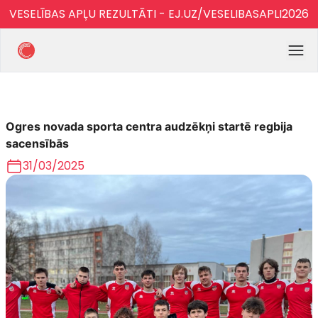
VESELĪBAS APĻU REZULTĀTI - EJ.UZ/VESELIBASAPLI2026
Ogres novada sporta centra audzēkņi startē regbija
sacensībās
31/03/2025