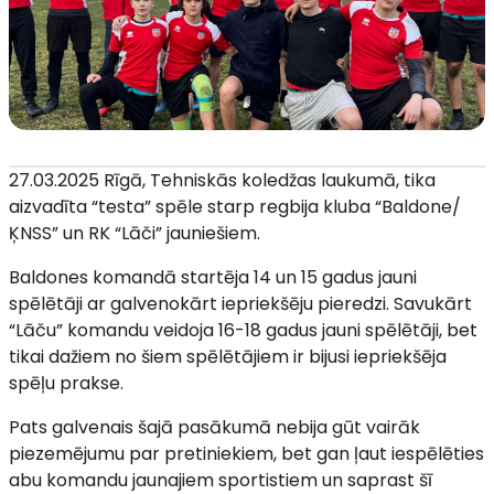
27.03.2025 Rīgā, Tehniskās koledžas laukumā, tika
aizvadīta “testa” spēle starp regbija kluba “Baldone/
ĶNSS” un RK “Lāči” jauniešiem.
Baldones komandā startēja 14 un 15 gadus jauni
spēlētāji ar galvenokārt iepriekšēju pieredzi. Savukārt
“Lāču” komandu veidoja 16-18 gadus jauni spēlētāji, bet
tikai dažiem no šiem spēlētājiem ir bijusi iepriekšēja
spēļu prakse.
Pats galvenais šajā pasākumā nebija gūt vairāk
piezemējumu par pretiniekiem, bet gan ļaut iespēlēties
abu komandu jaunajiem sportistiem un saprast šī