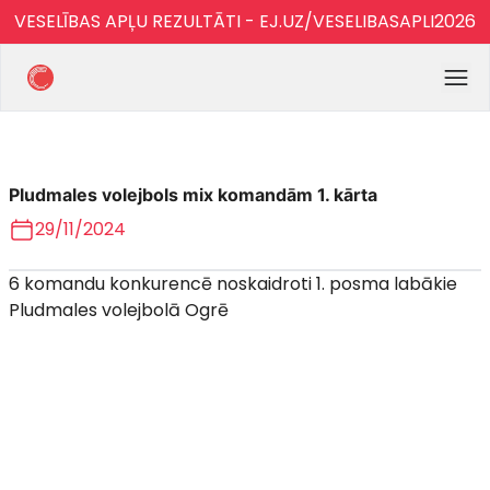
VESELĪBAS APĻU REZULTĀTI - EJ.UZ/VESELIBASAPLI2026
Pludmales volejbols mix komandām 1. kārta
29/11/2024
6 komandu konkurencē noskaidroti 1. posma labākie
Pludmales volejbolā Ogrē