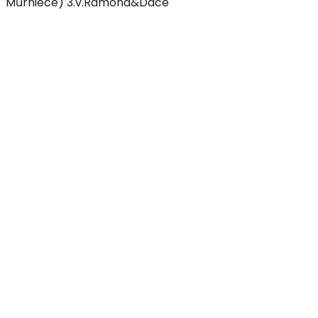
Mūrniece) 3.v.Ramona&Dace