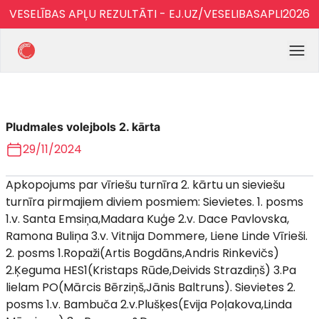
VESELĪBAS APĻU REZULTĀTI - EJ.UZ/VESELIBASAPLI2026
Pludmales volejbols 2. kārta
29/11/2024
Apkopojums par vīriešu turnīra 2. kārtu un sieviešu
turnīra pirmajiem diviem posmiem: Sievietes. 1. posms
1.v. Santa Emsiņa,Madara Kuģe 2.v. Dace Pavlovska,
Ramona Buliņa 3.v. Vitnija Dommere, Liene Linde Vīrieši.
2. posms 1.Ropaži(Artis Bogdāns,Andris Rinkevičs)
2.Ķeguma HES1(Kristaps Rūde,Deivids Strazdiņš) 3.Pa
lielam PO(Mārcis Bērziņš,Jānis Baltruns). Sievietes 2.
posms 1.v. Bambuča 2.v.Plušķes(Evija Poļakova,Linda