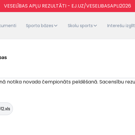
VESELĪBAS APĻU REZULTĀTI - EJ.UZ/VESELIBASAPLI2026
kumenti
Sporta bāzes
Skolu sports
Interešu izglī
bas
inā notika novada čempionāts peldēšanā. Sacensību rezu
2.xls