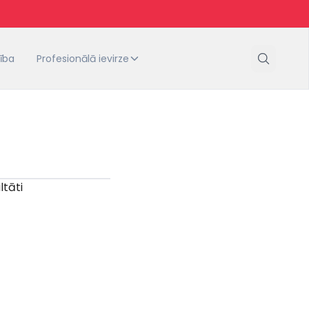
tība
Profesionālā ievirze
ltāti