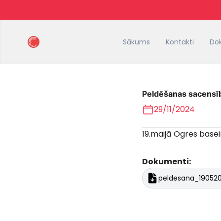
Sākums
Kontakti
Do
Peldēšanas sacensī
29/11/2024
19.maijā Ogres base
Dokumenti:
peldesana_1905201