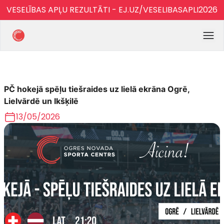
VESELĪBAS APĻU REZULTĀTI - EJ.UZ/VESELIBASAPLI2026
PČ hokejā spēļu tiešraides uz lielā ekrāna Ogrē,
Lielvārdē un Ikšķilē
13/05/2026