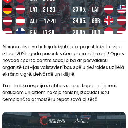
Aicinām ikvienu hokeja līdzjutēju kopā just līdzi Latvijas
izlasei 2025. gada pasaules čempionātā hokejā! Ogres
novada sporta centrs sadarbībā ar pašvaldību
organizē Latvijas valstsvienības spēļu tiešraides uz lielā
ekrāna Ogrē, Lielvārdē un Ikšķilē.
Tā ir lieliska iespēja skatīties spēles kopā ar ģimeni,
draugiem un citiem hokeja faniem, izbaudot īstu
čempionāta atmosfēru tepat savā pilsētā.