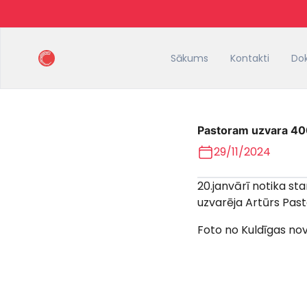
Sākums
Kontakti
Do
Pastoram uzvara 400
29/11/2024
20.janvārī notika st
uzvarēja Artūrs Pasto
Foto no Kuldīgas no