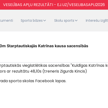
VESELĪBAS APĻU REZULTĀTI - EJ.UZ/VESELIBASAPLI2026
kumenti
Sporta bāzes
Skolu sports
Interešu izglī
m Starptautiskajās Katrīnas kausa sacensībās
arptautiskās vieglatlētikas sacensības "Kuldīgas Katrīnas 
rs ar rezultātu 48,10s (treneris Zigurds Kincis)
vada sporta skolas Facebook lapas.