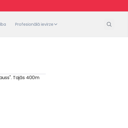
tība
Profesionālā ievirze
kauss". Tajās 400m