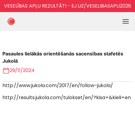
VESELĪBAS APĻU REZULTĀTI - EJ.UZ/VESELIBASAPLI2026
Pasaules lielākās orientēšanās sacensības stafetēs
Jukolā
29/11/2024
http://www.jukola.com/2017/en/follow-jukola/
http://results.jukola.com/tulokset/en/?kisa=&kieli=en